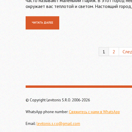
часто называют маленький Париж. В этот город не
окружает вас теплотой и светом. Настоящий город
ЧИТАТЬ ДАЛЕЕ
1
2
Сле
© Copyright Levitonis S.R.O. 2006-2026
WhatsApp phone number:
Свяжитесь с нами в WhatsApp
Email:
levitonis.s.r.o@gmail.com