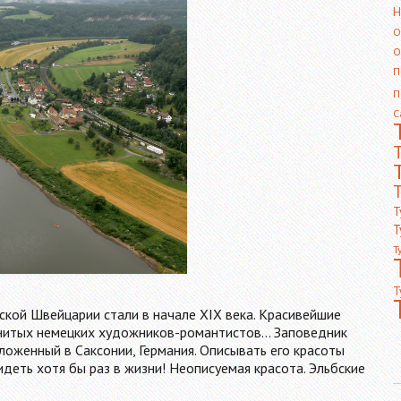
Н
О
О
П
П
С
Т
Т
Т
Т
Т
кой Швейцарии стали в начале XIX века. Красивейшие
енитых немецких художников-романтистов... Заповедник
оложенный в Саксонии, Германия. Описывать его красоты
деть хотя бы раз в жизни! Неописуемая красота. Эльбские