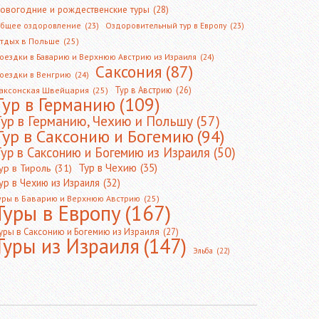
овогодние и рождественские туры
(28)
бщее оздоровление
(23)
Оздоровительный тур в Европу
(23)
тдых в Польше
(25)
оездки в Баварию и Верхнюю Австрию из Израиля
(24)
Саксония
(87)
оездки в Венгрию
(24)
Тур в Австрию
(26)
аксонская Швейцария
(25)
Тур в Германию
(109)
Тур в Германию, Чехию и Польшу
(57)
Тур в Саксонию и Богемию
(94)
ур в Саксонию и Богемию из Израиля
(50)
Тур в Чехию
(35)
ур в Тироль
(31)
ур в Чехию из Израиля
(32)
уры в Баварию и Верхнюю Австрию
(25)
Туры в Европу
(167)
уры в Саксонию и Богемию из Израиля
(27)
Туры из Израиля
(147)
Эльба
(22)