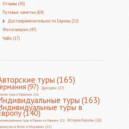
Отзывы
(45)
Путевые заметки
(69)
Достопримечательности Европы
(32)
Фотогалереи
(47)
ЧаВо
(17)
Авторские туры
(165)
Германия
(97)
Дрезден
(27)
имние туры в Германию
(21)
Индивидуальные туры
(163)
Индивидуальные туры в
Европу
(140)
История Европы
(26)
ндивидуальные туры в Европу из Израиля
(21)
аникулы в Вене и Моравии
(25)