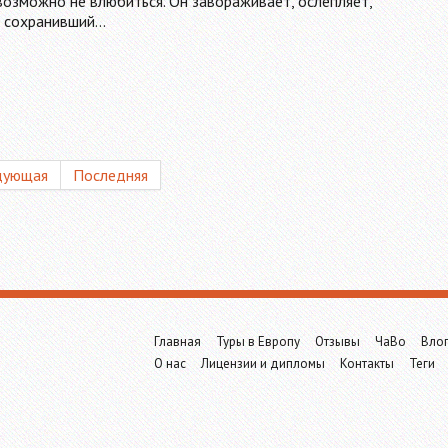
возможно не влюбиться. Он завораживает, ослепляет,
, сохранивший…
дующая
Последняя
Главная
Туры в Европу
Отзывы
ЧаВо
Вло
О нас
Лицензии и дипломы
Контакты
Теги