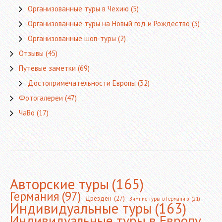
Организованные туры в Чехию
(5)
Организованные туры на Новый год и Рождество
(3)
Организованные шоп-туры
(2)
Отзывы
(45)
Путевые заметки
(69)
Достопримечательности Европы
(32)
Фотогалереи
(47)
ЧаВо
(17)
Авторские туры
(165)
Германия
(97)
Дрезден
(27)
Зимние туры в Германию
(21)
Индивидуальные туры
(163)
Индивидуальные туры в Европу