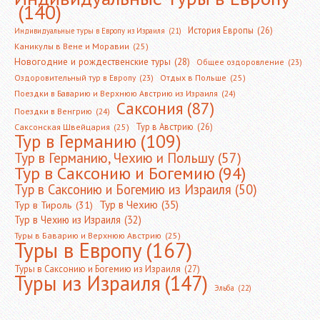
(140)
История Европы
(26)
Индивидуальные туры в Европу из Израиля
(21)
Каникулы в Вене и Моравии
(25)
Новогодние и рождественские туры
(28)
Общее оздоровление
(23)
Оздоровительный тур в Европу
(23)
Отдых в Польше
(25)
Поездки в Баварию и Верхнюю Австрию из Израиля
(24)
Саксония
(87)
Поездки в Венгрию
(24)
Тур в Австрию
(26)
Саксонская Швейцария
(25)
Тур в Германию
(109)
Тур в Германию, Чехию и Польшу
(57)
Тур в Саксонию и Богемию
(94)
Тур в Саксонию и Богемию из Израиля
(50)
Тур в Чехию
(35)
Тур в Тироль
(31)
Тур в Чехию из Израиля
(32)
Туры в Баварию и Верхнюю Австрию
(25)
Туры в Европу
(167)
Туры в Саксонию и Богемию из Израиля
(27)
Туры из Израиля
(147)
Эльба
(22)