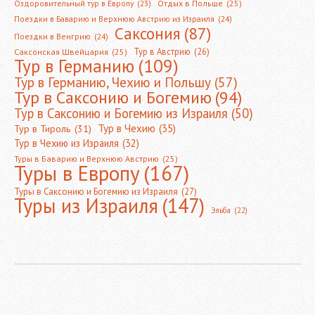
Оздоровительный тур в Европу
(23)
Отдых в Польше
(25)
Поездки в Баварию и Верхнюю Австрию из Израиля
(24)
Саксония
(87)
Поездки в Венгрию
(24)
Тур в Австрию
(26)
Саксонская Швейцария
(25)
Тур в Германию
(109)
Тур в Германию, Чехию и Польшу
(57)
Тур в Саксонию и Богемию
(94)
Тур в Саксонию и Богемию из Израиля
(50)
Тур в Чехию
(35)
Тур в Тироль
(31)
Тур в Чехию из Израиля
(32)
Туры в Баварию и Верхнюю Австрию
(25)
Туры в Европу
(167)
Туры в Саксонию и Богемию из Израиля
(27)
Туры из Израиля
(147)
Эльба
(22)