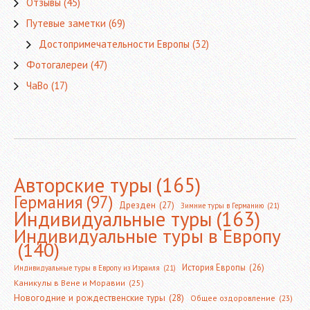
Отзывы
(45)
Путевые заметки
(69)
Достопримечательности Европы
(32)
Фотогалереи
(47)
ЧаВо
(17)
Авторские туры
(165)
Германия
(97)
Дрезден
(27)
Зимние туры в Германию
(21)
Индивидуальные туры
(163)
Индивидуальные туры в Европу
(140)
История Европы
(26)
Индивидуальные туры в Европу из Израиля
(21)
Каникулы в Вене и Моравии
(25)
Новогодние и рождественские туры
(28)
Общее оздоровление
(23)