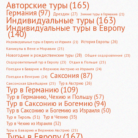
Авторские туры
(165)
Германия
(97)
Дрезден
(27)
Зимние туры в Германию
(21)
Индивидуальные туры
(163)
Индивидуальные туры в Европу
(140)
История Европы
(26)
Индивидуальные туры в Европу из Израиля
(21)
Каникулы в Вене и Моравии
(25)
Новогодние и рождественские туры
(28)
Общее оздоровление
(23)
Оздоровительный тур в Европу
(23)
Отдых в Польше
(25)
Поездки в Баварию и Верхнюю Австрию из Израиля
(24)
Саксония
(87)
Поездки в Венгрию
(24)
Тур в Австрию
(26)
Саксонская Швейцария
(25)
Тур в Германию
(109)
Тур в Германию, Чехию и Польшу
(57)
Тур в Саксонию и Богемию
(94)
Тур в Саксонию и Богемию из Израиля
(50)
Тур в Чехию
(35)
Тур в Тироль
(31)
Тур в Чехию из Израиля
(32)
Туры в Баварию и Верхнюю Австрию
(25)
Туры в Европу
(167)