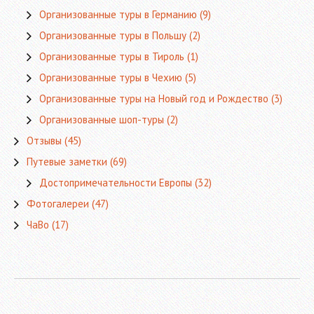
Организованные туры в Германию
(9)
Организованные туры в Польшу
(2)
Организованные туры в Тироль
(1)
Организованные туры в Чехию
(5)
Организованные туры на Новый год и Рождество
(3)
Организованные шоп-туры
(2)
Отзывы
(45)
Путевые заметки
(69)
Достопримечательности Европы
(32)
Фотогалереи
(47)
ЧаВо
(17)