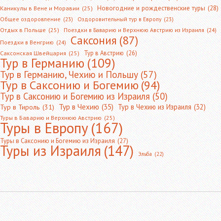
Новогодние и рождественские туры
(28)
Каникулы в Вене и Моравии
(25)
Общее оздоровление
(23)
Оздоровительный тур в Европу
(23)
Отдых в Польше
(25)
Поездки в Баварию и Верхнюю Австрию из Израиля
(24)
Саксония
(87)
Поездки в Венгрию
(24)
Тур в Австрию
(26)
Саксонская Швейцария
(25)
Тур в Германию
(109)
Тур в Германию, Чехию и Польшу
(57)
Тур в Саксонию и Богемию
(94)
Тур в Саксонию и Богемию из Израиля
(50)
Тур в Чехию
(35)
Тур в Чехию из Израиля
(32)
Тур в Тироль
(31)
Туры в Баварию и Верхнюю Австрию
(25)
Туры в Европу
(167)
Туры в Саксонию и Богемию из Израиля
(27)
Туры из Израиля
(147)
Эльба
(22)