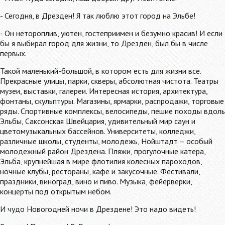
- Сегодня, в Дрезден! Я так люблю этот город на Эльбе!
- Он нетороплив, уютен, гостеприимен и безумно красив! И если
бы я выбирал город для жизни, то Дрезден, был бы в числе
первых.
Такой маленький-большой, в котором есть для жизни все.
Прекрасные улицы, парки, скверы, абсолютная чистота. Театры
музеи, выставки, галереи. Интересная история, архитектура,
фонтаны, скульптуры. Магазины, ярмарки, распродажи, торговые
ряды. Спортивные комплексы, велосипеды, пешие походы вдоль
Эльбы, Саксонская Швейцария, удивительный мир саун и
цветомузыкальных бассейнов. Университеты, колледжи,
различные школы, студенты, молодежь, Нойштадт – особый
молодежный район Дрездена. Пляжи, прогулочные катера,
Эльба, крупнейшая в мире флотилия колесных пароходов,
ночные клубы, рестораны, кафе и закусочные. Фестивали,
праздники, виноград, вино и пиво. Музыка, фейерверки,
концерты под открытым небом.
И чудо Новогодней ночи в Дрездене! Это надо видеть!