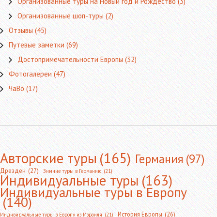
Организованные туры на Новый год и Рождество
(3)
Организованные шоп-туры
(2)
Отзывы
(45)
Путевые заметки
(69)
Достопримечательности Европы
(32)
Фотогалереи
(47)
ЧаВо
(17)
Авторские туры
(165)
Германия
(97)
Дрезден
(27)
Зимние туры в Германию
(21)
Индивидуальные туры
(163)
Индивидуальные туры в Европу
(140)
История Европы
(26)
Индивидуальные туры в Европу из Израиля
(21)