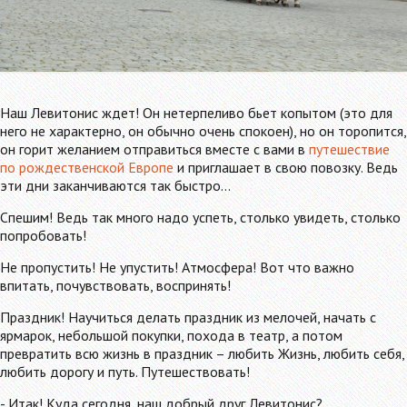
Наш Левитонис ждет! Он нетерпеливо бьет копытом (это для
него не характерно, он обычно очень спокоен), но он торопится,
он горит желанием отправиться вместе с вами в
путешествие
по рождественской Европе
и приглашает в свою повозку. Ведь
эти дни заканчиваются так быстро…
Спешим! Ведь так много надо успеть, столько увидеть, столько
попробовать!
Не пропустить! Не упустить! Атмосфера! Вот что важно
впитать, почувствовать, воспринять!
Праздник! Научиться делать праздник из мелочей, начать с
ярмарок, небольшой покупки, похода в театр, а потом
превратить всю жизнь в праздник – любить Жизнь, любить себя,
любить дорогу и путь. Путешествовать!
- Итак! Куда сегодня, наш добрый друг Левитонис?