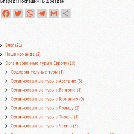
Вперед! Поспешим! В Дрезден!
Fa
T
W
Te
G
О
ce
w
ha
le
m
тп
b
itt
ts
gr
ai
ра
o
er
A
a
l
в
Влог
(21)
o
p
m
ит
Наша команда
(2)
k
p
ь
Организованные туры в Европу
(16)
Оздоровительные туры
(1)
Организованные туры в Австрию
(3)
Организованные туры в Венгрию
(1)
Организованные туры в Германию
(9)
Организованные туры в Польшу
(2)
Организованные туры в Тироль
(1)
Организованные туры в Чехию
(5)