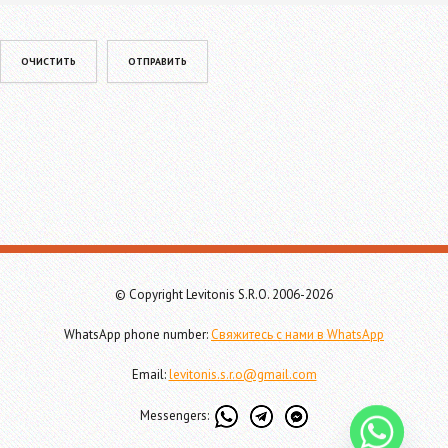
Please leave this field empty.
© Copyright Levitonis S.R.O. 2006-2026
WhatsApp phone number:
Свяжитесь с нами в WhatsApp
Email:
levitonis.s.r.o@gmail.com
Messengers: