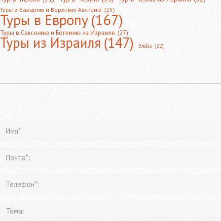
Туры в Баварию и Верхнюю Австрию
(25)
Туры в Европу
(167)
Туры в Саксонию и Богемию из Израиля
(27)
Туры из Израиля
(147)
Эльба
(22)