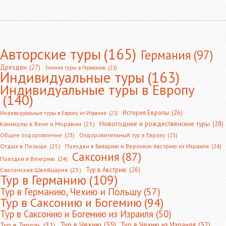
Авторские туры
(165)
Германия
(97)
Дрезден
(27)
Зимние туры в Германию
(21)
Индивидуальные туры
(163)
Индивидуальные туры в Европу
(140)
История Европы
(26)
Индивидуальные туры в Европу из Израиля
(21)
Новогодние и рождественские туры
(28)
Каникулы в Вене и Моравии
(25)
Общее оздоровление
(23)
Оздоровительный тур в Европу
(23)
Отдых в Польше
(25)
Поездки в Баварию и Верхнюю Австрию из Израиля
(24)
Саксония
(87)
Поездки в Венгрию
(24)
Тур в Австрию
(26)
Саксонская Швейцария
(25)
Тур в Германию
(109)
Тур в Германию, Чехию и Польшу
(57)
Тур в Саксонию и Богемию
(94)
Тур в Саксонию и Богемию из Израиля
(50)
Тур в Чехию
(35)
Тур в Чехию из Израиля
(32)
Тур в Тироль
(31)