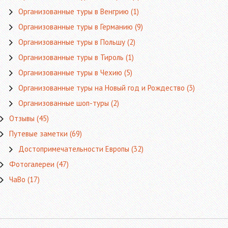
Организованные туры в Венгрию
(1)
Организованные туры в Германию
(9)
Организованные туры в Польшу
(2)
Организованные туры в Тироль
(1)
Организованные туры в Чехию
(5)
Организованные туры на Новый год и Рождество
(3)
Организованные шоп-туры
(2)
Отзывы
(45)
Путевые заметки
(69)
Достопримечательности Европы
(32)
Фотогалереи
(47)
ЧаВо
(17)