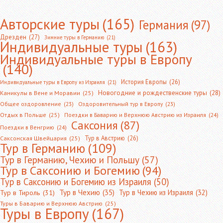
Авторские туры
(165)
Германия
(97)
Дрезден
(27)
Зимние туры в Германию
(21)
Индивидуальные туры
(163)
Индивидуальные туры в Европу
(140)
История Европы
(26)
Индивидуальные туры в Европу из Израиля
(21)
Новогодние и рождественские туры
(28)
Каникулы в Вене и Моравии
(25)
Общее оздоровление
(23)
Оздоровительный тур в Европу
(23)
Отдых в Польше
(25)
Поездки в Баварию и Верхнюю Австрию из Израиля
(24)
Саксония
(87)
Поездки в Венгрию
(24)
Тур в Австрию
(26)
Саксонская Швейцария
(25)
Тур в Германию
(109)
Тур в Германию, Чехию и Польшу
(57)
Тур в Саксонию и Богемию
(94)
Тур в Саксонию и Богемию из Израиля
(50)
Тур в Чехию
(35)
Тур в Чехию из Израиля
(32)
Тур в Тироль
(31)
Туры в Баварию и Верхнюю Австрию
(25)
Туры в Европу
(167)