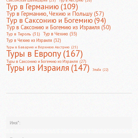
Саксонская Швейцария
(25)
Тур в Германию
(109)
Тур в Германию, Чехию и Польшу
(57)
Тур в Саксонию и Богемию
(94)
Тур в Саксонию и Богемию из Израиля
(50)
Тур в Чехию
(35)
Тур в Тироль
(31)
Тур в Чехию из Израиля
(32)
Туры в Баварию и Верхнюю Австрию
(25)
Туры в Европу
(167)
Туры в Саксонию и Богемию из Израиля
(27)
Туры из Израиля
(147)
Эльба
(22)