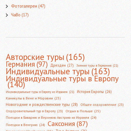
Фотогалереи
(47)
ЧаВо
(17)
Авторские туры
(165)
Германия
(97)
Дрезден
(27)
Зимние туры в Германию
(21)
Индивидуальные туры
(163)
Индивидуальные туры в Европу
(140)
История Европы
(26)
Индивидуальные туры в Европу из Израиля
(21)
Каникулы в Вене и Моравии
(25)
Новогодние и рождественские туры
(28)
Общее оздоровление
(23)
Оздоровительный тур в Европу
(23)
Отдых в Польше
(25)
Поездки в Баварию и Верхнюю Австрию из Израиля
(24)
Саксония
(87)
Поездки в Венгрию
(24)
Тур в Австрию
(26)