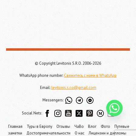
© Copyright Levitonis S.R.O. 2006-2026
WhatsApp phone number:
Свяжитесь с нами в WhatsApp
Email:
levitonis.s.r.o@gmail.com
Messengers:
Social Nets:
Главная
Туры в Европу
Отзывы
ЧаВо
Влог
Фото
Путевые
заметки
Достопримечательности
О нас
Лицензии и дипломы