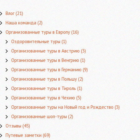
b
itt
ts
gr
ai
ра
o
er
A
a
l
в
Влог
(21)
o
p
m
ит
Наша команда
(2)
k
p
ь
Организованные туры в Европу
(16)
Оздоровительные туры
(1)
Организованные туры в Австрию
(3)
Организованные туры в Венгрию
(1)
Организованные туры в Германию
(9)
Организованные туры в Польшу
(2)
Организованные туры в Тироль
(1)
Организованные туры в Чехию
(5)
Организованные туры на Новый год и Рождество
(3)
Организованные шоп-туры
(2)
Отзывы
(45)
Путевые заметки
(69)