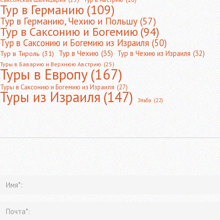
Тур в Германию
(109)
Тур в Германию, Чехию и Польшу
(57)
Тур в Саксонию и Богемию
(94)
Тур в Саксонию и Богемию из Израиля
(50)
Тур в Чехию
(35)
Тур в Чехию из Израиля
(32)
Тур в Тироль
(31)
Туры в Баварию и Верхнюю Австрию
(25)
Туры в Европу
(167)
Туры в Саксонию и Богемию из Израиля
(27)
Туры из Израиля
(147)
Эльба
(22)