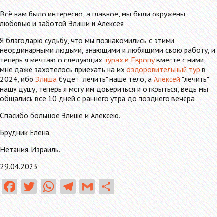
Всё нам было интересно, а главное, мы были окружены
любовью и заботой Элиши и Алексeя.
Я благодарю судьбу, что мы познакомились с этими
неординарными людьми, знающими и любящими свою работу, и
теперь я мечтаю о следующих
турах в Европу
вместе с ними,
мне даже захотелось приехать на их
оздоровительный тур
в
2024, ибо
Элиша
будет "лечить" наше тело, а
Алексей
"лечить"
нашу душу, теперь я могу им довериться и открыться, ведь мы
общались все 10 дней с раннего утра до позднего вечера
Спасибо большое Элише и Алексею.
Брудник Елена.
Нетания. Израиль.
29.04.2023
Fa
T
W
Te
G
О
ce
w
ha
le
m
тп