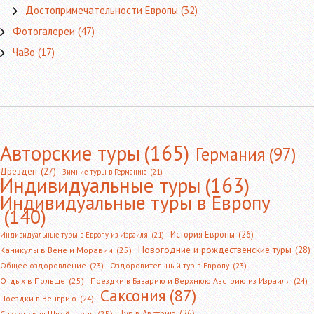
Достопримечательности Европы
(32)
Фотогалереи
(47)
ЧаВо
(17)
Авторские туры
(165)
Германия
(97)
Дрезден
(27)
Зимние туры в Германию
(21)
Индивидуальные туры
(163)
Индивидуальные туры в Европу
(140)
История Европы
(26)
Индивидуальные туры в Европу из Израиля
(21)
Новогодние и рождественские туры
(28)
Каникулы в Вене и Моравии
(25)
Общее оздоровление
(23)
Оздоровительный тур в Европу
(23)
Отдых в Польше
(25)
Поездки в Баварию и Верхнюю Австрию из Израиля
(24)
Саксония
(87)
Поездки в Венгрию
(24)
Тур в Австрию
(26)
Саксонская Швейцария
(25)