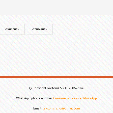
Please leave this field empty.
© Copyright Levitonis S.R.O. 2006-2026
WhatsApp phone number:
Свяжитесь с нами в WhatsApp
Email:
levitonis.s.r.o@gmail.com