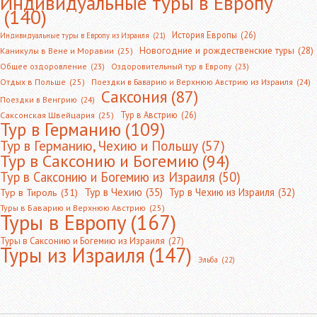
Индивидуальные туры в Европу
(140)
История Европы
(26)
Индивидуальные туры в Европу из Израиля
(21)
Новогодние и рождественские туры
(28)
Каникулы в Вене и Моравии
(25)
Общее оздоровление
(23)
Оздоровительный тур в Европу
(23)
Отдых в Польше
(25)
Поездки в Баварию и Верхнюю Австрию из Израиля
(24)
Саксония
(87)
Поездки в Венгрию
(24)
Тур в Австрию
(26)
Саксонская Швейцария
(25)
Тур в Германию
(109)
Тур в Германию, Чехию и Польшу
(57)
Тур в Саксонию и Богемию
(94)
Тур в Саксонию и Богемию из Израиля
(50)
Тур в Чехию
(35)
Тур в Чехию из Израиля
(32)
Тур в Тироль
(31)
Туры в Баварию и Верхнюю Австрию
(25)
Туры в Европу
(167)
Туры в Саксонию и Богемию из Израиля
(27)
Туры из Израиля
(147)
Эльба
(22)