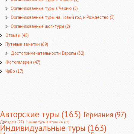
Организованные туры в Чехию
(5)
Организованные туры на Новый год и Рождество
(3)
Организованные шоп-туры
(2)
Отзывы
(45)
Путевые заметки
(69)
Достопримечательности Европы
(32)
Фотогалереи
(47)
ЧаВо
(17)
Авторские туры
(165)
Германия
(97)
Дрезден
(27)
Зимние туры в Германию
(21)
Индивидуальные туры
(163)