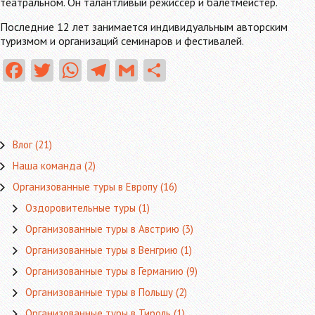
театральном. Он талантливый режиссер и балетмейстер.
Последние 12 лет занимается индивидуальным авторским
туризмом и организаций семинаров и фестивалей.
Fa
T
W
Te
G
О
ce
w
ha
le
m
тп
b
itt
ts
gr
ai
ра
o
er
A
a
l
в
Влог
(21)
o
p
m
ит
Наша команда
(2)
k
p
ь
Организованные туры в Европу
(16)
Оздоровительные туры
(1)
Организованные туры в Австрию
(3)
Организованные туры в Венгрию
(1)
Организованные туры в Германию
(9)
Организованные туры в Польшу
(2)
Организованные туры в Тироль
(1)