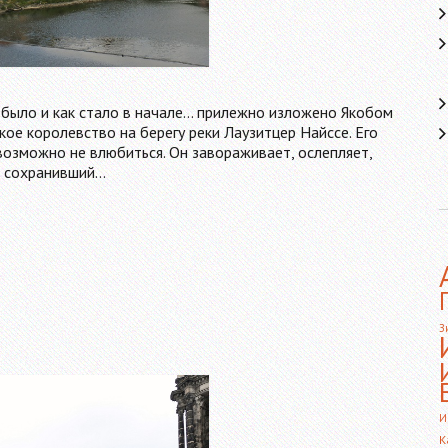
 было и как стало в начале... прилежно изложено Якобом
нькое королевство на берегу реки Лаузитцер Найссе. Его
возможно не влюбиться. Он завораживает, ослепляет,
, сохранивший…
З
И
К