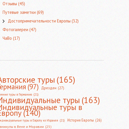
Отзывы
(45)
Путевые заметки
(69)
Достопримечательности Европы
(32)
Фотогалереи
(47)
ЧаВо
(17)
Авторские туры
(165)
Германия
(97)
Дрезден
(27)
имние туры в Германию
(21)
Индивидуальные туры
(163)
Индивидуальные туры в
Европу
(140)
История Европы
(26)
ндивидуальные туры в Европу из Израиля
(21)
аникулы в Вене и Моравии
(25)