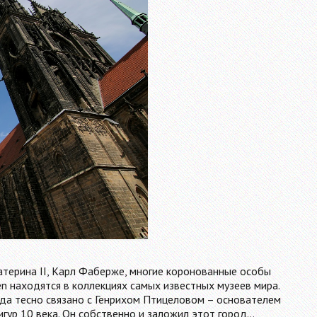
терина II, Карл Фаберже, многие коронованные особы
 находятся в коллекциях самых известных музеев мира.
ода тесно связано с Генрихом Птицеловом – основателем
гур 10 века. Он собственно и заложил этот город…