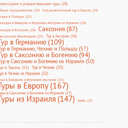
овогодние и рождественские туры
(28)
бщее оздоровление
(23)
Оздоровительный тур в Европу
(23)
тдых в Польше
(25)
оездки в Баварию и Верхнюю Австрию из Израиля
(24)
Саксония
(87)
оездки в Венгрию
(24)
Тур в Австрию
(26)
аксонская Швейцария
(25)
Тур в Германию
(109)
Тур в Германию, Чехию и Польшу
(57)
Тур в Саксонию и Богемию
(94)
ур в Саксонию и Богемию из Израиля
(50)
Тур в Чехию
(35)
ур в Тироль
(31)
ур в Чехию из Израиля
(32)
уры в Баварию и Верхнюю Австрию
(25)
Туры в Европу
(167)
уры в Саксонию и Богемию из Израиля
(27)
Туры из Израиля
(147)
Эльба
(22)