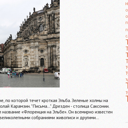
Н
О
О
П
П
С
Т
Т
Т
Т
Т
е, по которой течет кроткая Эльба. Зеленые холмы на
олай Карамзин. "Письма..." Дрезден - столица Саксонии.
л название «Флоренция на Эльбе». Он всемирно известен
, великолепными собраниями живописи и другими…