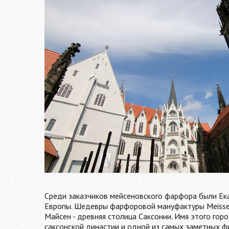
Среди заказчиков мейсеновского фарфора были Ека
Европы. Шедевры фарфоровой мануфактуры Meissen
Майсен - древняя столица Саксонии. Имя этого гор
саксонской династии и одной из самых заметных фи