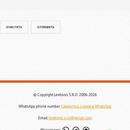
Please leave this field empty.
© Copyright Levitonis S.R.O. 2006-2026
WhatsApp phone number:
Свяжитесь с нами в WhatsApp
Email:
levitonis.s.r.o@gmail.com
Messengers: