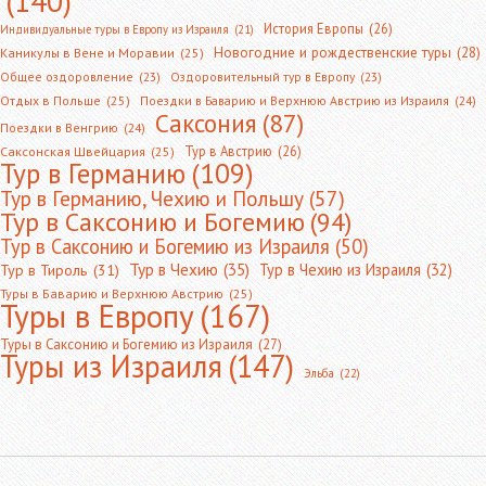
(140)
История Европы
(26)
Индивидуальные туры в Европу из Израиля
(21)
Новогодние и рождественские туры
(28)
Каникулы в Вене и Моравии
(25)
Общее оздоровление
(23)
Оздоровительный тур в Европу
(23)
Отдых в Польше
(25)
Поездки в Баварию и Верхнюю Австрию из Израиля
(24)
Саксония
(87)
Поездки в Венгрию
(24)
Тур в Австрию
(26)
Саксонская Швейцария
(25)
Тур в Германию
(109)
Тур в Германию, Чехию и Польшу
(57)
Тур в Саксонию и Богемию
(94)
Тур в Саксонию и Богемию из Израиля
(50)
Тур в Чехию
(35)
Тур в Чехию из Израиля
(32)
Тур в Тироль
(31)
Туры в Баварию и Верхнюю Австрию
(25)
Туры в Европу
(167)
Туры в Саксонию и Богемию из Израиля
(27)
Туры из Израиля
(147)
Эльба
(22)