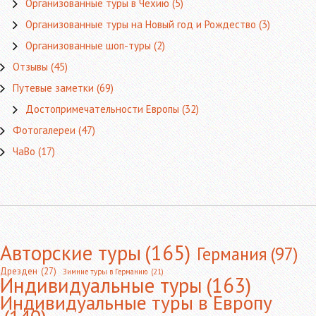
Организованные туры в Чехию
(5)
Организованные туры на Новый год и Рождество
(3)
Организованные шоп-туры
(2)
Отзывы
(45)
Путевые заметки
(69)
Достопримечательности Европы
(32)
Фотогалереи
(47)
ЧаВо
(17)
Авторские туры
(165)
Германия
(97)
Дрезден
(27)
Зимние туры в Германию
(21)
Индивидуальные туры
(163)
Индивидуальные туры в Европу