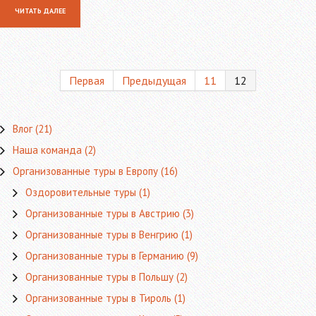
ЧИТАТЬ ДАЛЕЕ
Первая
Предыдущая
11
12
Влог
(21)
Наша команда
(2)
Организованные туры в Европу
(16)
Оздоровительные туры
(1)
Организованные туры в Австрию
(3)
Организованные туры в Венгрию
(1)
Организованные туры в Германию
(9)
Организованные туры в Польшу
(2)
Организованные туры в Тироль
(1)