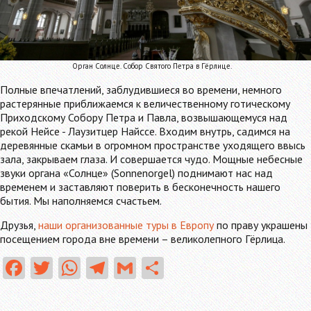
Орган Солнце. Собор Святого Петра в Гёрлице.
Полные впечатлений, заблудившиеся во времени, немного
растерянные приближаемся к величественному готическому
Приходскому Собору Петра и Павла, возвышающемуся над
рекой Нейсе - Лаузитцер Найссе. Входим внутрь, садимся на
деревянные скамьи в огромном пространстве уходящего ввысь
зала, закрываем глаза. И совершается чудо. Мощные небесные
звуки органа «Солнце» (Sonnenorgel) поднимают нас над
временем и заставляют поверить в бесконечность нашего
бытия. Мы наполняемся счастьем.
Друзья,
наши организованные туры в Европу
по праву украшены
посещением города вне времени – великолепного Гёрлица.
Fa
T
W
Te
G
О
ce
w
ha
le
m
тп