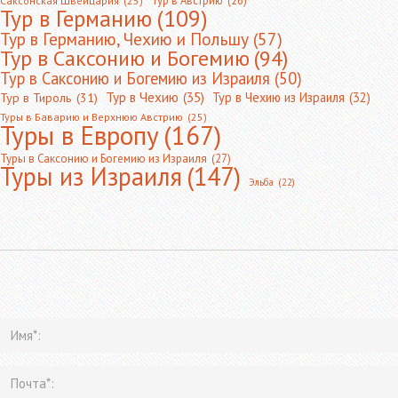
Тур в Австрию
(26)
Саксонская Швейцария
(25)
Тур в Германию
(109)
Тур в Германию, Чехию и Польшу
(57)
Тур в Саксонию и Богемию
(94)
Тур в Саксонию и Богемию из Израиля
(50)
Тур в Чехию
(35)
Тур в Чехию из Израиля
(32)
Тур в Тироль
(31)
Туры в Баварию и Верхнюю Австрию
(25)
Туры в Европу
(167)
Туры в Саксонию и Богемию из Израиля
(27)
Туры из Израиля
(147)
Эльба
(22)