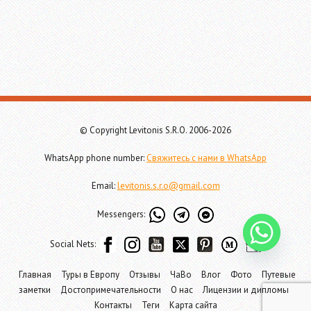
© Copyright Levitonis S.R.O. 2006-2026
WhatsApp phone number:
Свяжитесь с нами в WhatsApp
Email:
levitonis.s.r.o@gmail.com
Messengers:
Social Nets:
Главная
Туры в Европу
Отзывы
ЧаВо
Влог
Фото
Путевые
заметки
Достопримечательности
О нас
Лицензии и дипломы
Контакты
Теги
Карта сайта