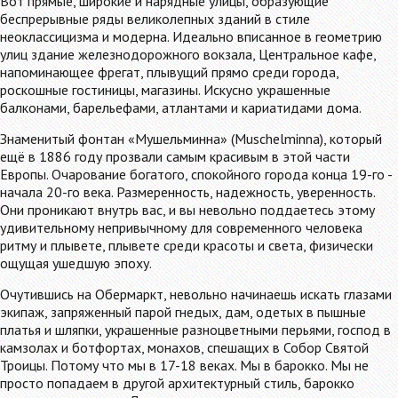
Вот прямые, широкие и нарядные улицы, образующие
беспрерывные ряды великолепных зданий в стиле
неоклассицизма и модерна. Идеально вписанное в геометрию
улиц здание железнодорожного вокзала, Центральное кафе,
напоминающее фрегат, плывущий прямо среди города,
роскошные гостиницы, магазины. Искусно украшенные
балконами, барельефами, атлантами и кариатидами дома.
Знаменитый фонтан «Мушельминна» (Muschelminna), который
ещё в 1886 году прозвали самым красивым в этой части
Европы. Очарование богатого, спокойного города конца 19-го -
начала 20-го века. Размеренность, надежность, уверенность.
Они проникают внутрь вас, и вы невольно поддаетесь этому
удивительному непривычному для современного человека
ритму и плывете, плывете среди красоты и света, физически
ощущая ушедшую эпоху.
Очутившись на Обермаркт, невольно начинаешь искать глазами
экипаж, запряженный парой гнедых, дам, одетых в пышные
платья и шляпки, украшенные разноцветными перьями, господ в
камзолах и ботфортах, монахов, спешащих в Собор Святой
Троицы. Потому что мы в 17-18 веках. Мы в барокко. Мы не
просто попадаем в другой архитектурный стиль, барокко