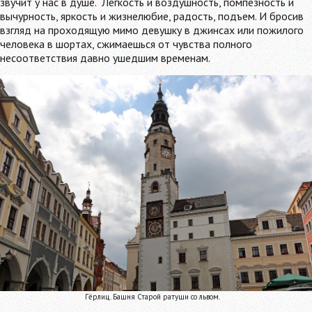
звучит у нас в душе. Легкость и воздушность, помпезность и
вычурность, яркость и жизнелюбие, радость, подъем. И бросив
взгляд на проходящую мимо девушку в джинсах или пожилого
человека в шортах, сжимаешься от чувства полного
несоответствия давно ушедшим временам.
Гёрлиц. Башня Старой ратуши со львом.