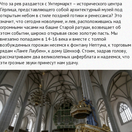
Что за рев раздается с Унтермаркт – исторического центра
Гёрлица, представляющего собой архитектурный музей под
открытым небом в стиле поздней готики и ренессанса? Это
значит, что сегодня новолуние, и лев, расположившись над
огромными часами на башне Старой ратуши, возвещает об
этом событии, широко открывая свою золотую пасть. Мы
внезапно попадаем в 14-16 века и вместе с толпой
возбужденных горожан несемся к фонтану Нептуна, к торговым
рядам «Ланге Лаубен», к дому Шенхоф. Стоим, задрав голову,
рассматриваем два великолепных циферблата и надеемся, что
эти грозные звуки принесут нам удачу.