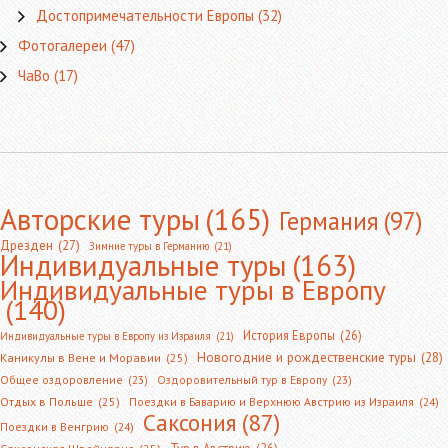
Достопримечательности Европы
(32)
Фотогалереи
(47)
ЧаВо
(17)
Авторские туры
(165)
Германия
(97)
Дрезден
(27)
Зимние туры в Германию
(21)
Индивидуальные туры
(163)
Индивидуальные туры в Европу
(140)
История Европы
(26)
Индивидуальные туры в Европу из Израиля
(21)
Новогодние и рождественские туры
(28)
Каникулы в Вене и Моравии
(25)
Общее оздоровление
(23)
Оздоровительный тур в Европу
(23)
Отдых в Польше
(25)
Поездки в Баварию и Верхнюю Австрию из Израиля
(24)
Саксония
(87)
Поездки в Венгрию
(24)