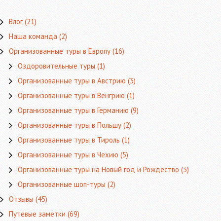
b
itt
ts
gr
ai
ра
o
er
A
a
l
в
Влог
(21)
o
p
m
ит
Наша команда
(2)
k
p
ь
Организованные туры в Европу
(16)
Оздоровительные туры
(1)
Организованные туры в Австрию
(3)
Организованные туры в Венгрию
(1)
Организованные туры в Германию
(9)
Организованные туры в Польшу
(2)
Организованные туры в Тироль
(1)
Организованные туры в Чехию
(5)
Организованные туры на Новый год и Рождество
(3)
Организованные шоп-туры
(2)
Отзывы
(45)
Путевые заметки
(69)