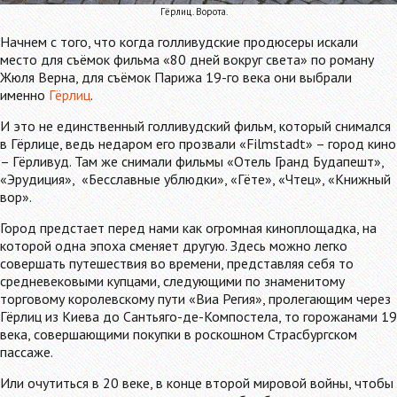
Гёрлиц. Ворота.
Начнем с того, что когда голливудские продюсеры искали
место для съёмок фильма «80 дней вокруг света» по роману
Жюля Верна, для съёмок Парижа 19-го века они выбрали
именно
Гёрлиц
.
И это не единственный голливудский фильм, который снимался
в Гёрлице, ведь недаром его прозвали «Filmstadt» – город кино
– Гёрливуд. Там же снимали фильмы «Отель Гранд Будапешт»,
«Эрудиция», «Бесславные ублюдки», «Гёте», «Чтец», «Книжный
вор».
Город предстает перед нами как огромная киноплощадка, на
которой одна эпоха сменяет другую. Здесь можно легко
совершать путешествия во времени, представляя себя то
средневековыми купцами, следующими по знаменитому
торговому королевскому пути «Виа Регия», пролегающим через
Гёрлиц из Киева до Сантьяго-де-Компостела, то горожанами 19
века, совершающими покупки в роскошном Страсбургском
пассаже.
Или очутиться в 20 веке, в конце второй мировой войны, чтобы