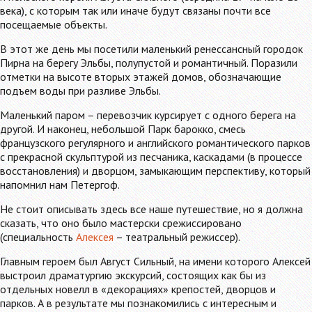
века), с которым так или иначе будут связаны почти все
посещаемые объекты.
В этот же день мы посетили маленький ренессансный городок
Пирна на берегу Эльбы, полупустой и романтичный. Поразили
отметки на высоте вторых этажей домов, обозначающие
подъем воды при разливе Эльбы.
Маленький паром – перевозчик курсирует с одного берега на
другой. И наконец, небольшой Парк барокко, смесь
французского регулярного и английского романтического парков
с прекрасной скульптурой из песчаника, каскадами (в процессе
восстановления) и дворцом, замыкающим перспективу, который
напомнил нам Петергоф.
Не стоит описывать здесь все наше путешествие, но я должна
сказать, что оно было мастерски срежиссировано
(специальность
Алексея
– театральный режиссер).
Главным героем был Август Сильный, на имени которого Алексей
выстроил драматургию экскурсий, состоящих как бы из
отдельных новелл в «декорациях» крепостей, дворцов и
парков. А в результате мы познакомились с интересным и