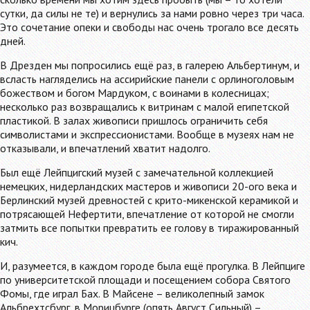
сутки, да силы не те) и вернулись за нами ровно через три часа.
Это сочетание опеки и свободы нас очень трогало все десять
дней.
В Дрезден мы попросились ещё раз, в галерею Альбертинум, и
всласть нагляделись на ассирийские панели с орлиноголовым
божеством и богом Мардуком, с воинами в колесницах;
несколько раз возвращались к витринам с малой египетской
пластикой. В залах живописи пришлось ограничить себя
символистами и экспрессионистами. Вообще в музеях нам не
отказывали, и впечатлений хватит надолго.
Был ещё Лейпцигский музей с замечательной коллекцией
немецких, нидерландских мастеров и живописи 20-ого века и
Берлинский музей древностей с крито-микенской керамикой и
потрясающей Нефертити, впечатление от которой не смогли
затмить все попытки превратить ее голову в тиражированный
кич.
И, разумеется, в каждом городе была ещё прогулка. В Лейпциге
по университетской площади и посещением собора Святого
Фомы, где играл Бах. В Майсене – великолепный замок
Альбрехтсбург, в Морицбурге (опять Август Сильный) –