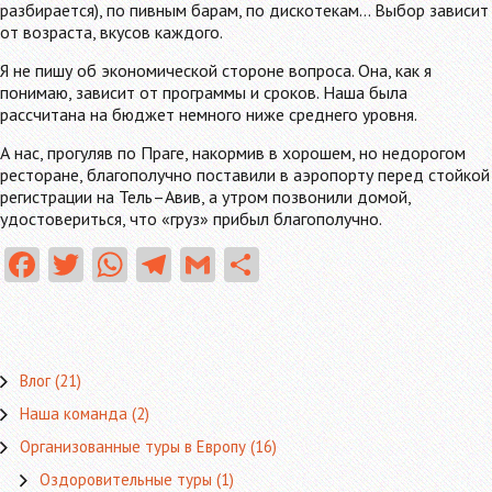
разбирается), по пивным барам, по дискотекам… Выбор зависит
от возраста, вкусов каждого.
Я не пишу об экономической стороне вопроса. Она, как я
понимаю, зависит от программы и сроков. Наша была
рассчитана на бюджет немного ниже среднего уровня.
А нас, прогуляв по Праге, накормив в хорошем, но недорогом
ресторане, благополучно поставили в аэропорту перед стойкой
регистрации на Тель–Авив, а утром позвонили домой,
удостовериться, что «груз» прибыл благополучно.
Fa
T
W
Te
G
О
ce
w
ha
le
m
тп
b
itt
ts
gr
ai
ра
o
er
A
a
l
в
Влог
(21)
o
p
m
ит
Наша команда
(2)
k
p
ь
Организованные туры в Европу
(16)
Оздоровительные туры
(1)