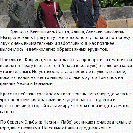
Крепость Кёнигштайн. Лотта, Элиша, Алексей. Саксония.
Мы прилетели в Прагу и тут же, в аэропорту, попали под опеку
двух очень внимательных и заботливых, а, как позднее
выяснилось, и великолепно образованных эрудитов.
Поездка из Кацрина, что на Голанах в аэропорт и затем ночной
перелет в Прагу (и всего-то 3,5 часа в воздухе) все же оказался
утомительным. Но усталость стала проходить уже в машине,
пока мы ехали на место нашей стоянки в хутор Томашов на
границе Чехии и Германии.
Красота пейзажа сразу захватила: зелень лугов чередовалась с
ярко-желтыми квадратами цветущего рапса – сурепки в
просторечии, который культивируется для производства масла
канола.
По берегам Эльбы (в Чехии – Лабе) возникают очаровательные
городки с церквями. На холмах башни средневековых