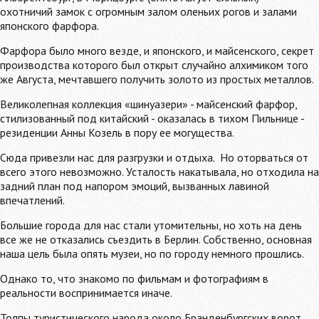
охотничий замок с огромным залом оленьих рогов и залами
японского фарфора.
Фарфора было много везде, и японского, и майсенского, секрет
производства которого был открыт случайно алхимиком того
же Августа, мечтавшего получить золото из простых металлов.
Великолепная коллекция «шинуазери» - майсенский фарфор,
стилизованный под китайский - оказалась в тихом Пильнице -
резиденции Анны Козель в пору ее могущества.
Сюда привезли нас для разгрузки и отдыха. Но оторваться от
всего этого невозможно. Усталость накатывала, но отходила на
задний план под напором эмоций, вызванных лавиной
впечатлений.
Большие города для нас стали утомительны, но хоть на день
все же не отказались съездить в Берлин. Собственно, основная
наша цель была опять музеи, но по городу немного прошлись.
Однако то, что знакомо по фильмам и фотографиям в
реальности воспринимается иначе.
Толпы туристического народа около Бранденбургских ворот