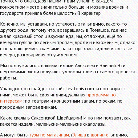
точно, что благодаря нашим гидам узнали о каждом
конкретном месте значительно больше, и мозаика времен и
государств приняла более целостный характер.
Конечно, мы уставали, но усталость эта, видимо, какого-то
другого рода, потому что, возвращаясь в Томашов, где нас
ждал красивый стол и вкусная еда, мы, отдохнув, ещё по
вечерам гуляли по лесным тропам, вроде и нехоженым, однако
с попадающимися скамьями, на которых мы сидели в светлые
вечера, разговаривая об увиденном.
Мы подружились с нашими гидами Алексеем и Элишей. Эти
неутомимые люди получают удовольствие от самого процесса
работы.
У каждого, кто зайдет на сайт levitonis.com и поговорит с
ними, может быть своя индивидуальная
программа по
интересам
: по театрам и концертным залам, по рекам, по
природным заповедникам.
Какие скалы в Саксонской Швейцарии! И по ним ползают, как
кажется издали, маленькие-маленькие скалолазы.
А могут быть
туры по магазинам
, (
Элиша
в
шопинге
, видимо,