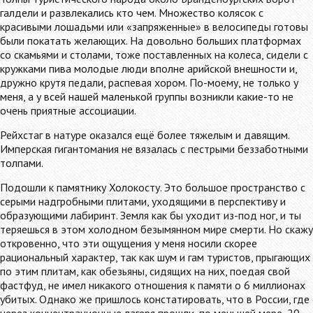
галдели и развлекались кто чем. Множество колясок с
красивыми лошадьми или «запряженные» в велосипеды готовы
были покатать желающих. На довольно больших платформах
со скамьями и столами, тоже поставленных на колеса, сидели с
кружками пива молодые люди вполне арийской внешности и,
дружно крутя педали, распевая хором. По-моему, не только у
меня, а у всей нашей маленькой группы возникли какие-то не
очень приятные ассоциации.
Рейхстаг в натуре оказался ещё более тяжелым и давящим.
Имперская гигантомания не вязалась с пестрыми беззаботными
толпами.
Подошли к памятнику Холокосту. Это большое пространство с
серыми надгробными плитами, уходящими в перспективу и
образующими лабиринт. Земля как бы уходит из-под ног, и ты
теряешься в этом холодном безымянном мире смерти. Но скажу
откровенно, что эти ощущения у меня носили скорее
рациональный характер, так как шум и гам туристов, прыгающих
по этим плитам, как обезьяны, сидящих на них, поедая свой
фастфуд, не имел никакого отношения к памяти о 6 миллионах
убитых. Однако же пришлось констатировать, что в России, где