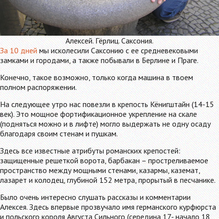
Алексей. Гёрлиц. Саксония.
За 10 дней
мы исколесили Саксонию с ее средневековыми
замками и городами, а также побывали в Берлине и Праге.
Конечно, такое возможно, только когда машина в твоем
полном распоряжении.
На следующее утро нас повезли в крепость Кёнигштайн (14-15
век). Это мощное фортификационное укрепление на скале
(подняться можно и в лифте) могло выдержать не одну осаду
благодаря своим стенам и пушкам.
Здесь все известные атрибуты романских крепостей:
защищенные решеткой ворота, барбакан – простреливаемое
пространство между мощными стенами, казармы, каземат,
лазарет и колодец, глубиной 152 метра, прорытый в песчанике.
Было очень интересно слушать рассказы и комментарии
Алексея. Здесь впервые прозвучало имя германского курфюрста
и польского короля Августа Сильного (середина 17- начало 18