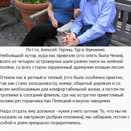
Лотта, Алексей. Гёрлиц. Тур в Германию.
Небольшой хутор, куда нас привезли (это опять была Чехия),
всего из четырех островерхих шале разместился на зелёной
поляне, со всех сторон окруженный дремучим еловым лесом.
Отвели нас в уютный и теплый, (что было особенно приятно,
так как стало холодновато), номер, обшитый деревом и со
всем необходимым для комфортабельной жизни, а потом по
тропинке в соседний флигель, где нас встретил приветливый
хозяин ресторанчика пан Пилецкий и вкусно накормил.
Надо отдать ему должное - кухня у него сытная. То, что мы не
съедали за завтраком (добрая половина), мы забирали, потом с
собой и днем прекрасно подкреплялись.