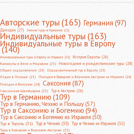
Авторские туры
(165)
Германия
(97)
Дрезден
(27)
Зимние туры в Германию
(21)
Индивидуальные туры
(163)
Индивидуальные туры в Европу
(140)
История Европы
(26)
Индивидуальные туры в Европу из Израиля
(21)
Новогодние и рождественские туры
(28)
Каникулы в Вене и Моравии
(25)
Общее оздоровление
(23)
Оздоровительный тур в Европу
(23)
Отдых в Польше
(25)
Поездки в Баварию и Верхнюю Австрию из Израиля
(24)
Саксония
(87)
Поездки в Венгрию
(24)
Тур в Австрию
(26)
Саксонская Швейцария
(25)
Тур в Германию
(109)
Тур в Германию, Чехию и Польшу
(57)
Тур в Саксонию и Богемию
(94)
Тур в Саксонию и Богемию из Израиля
(50)
Тур в Чехию
(35)
Тур в Чехию из Израиля
(32)
Тур в Тироль
(31)
Туры в Баварию и Верхнюю Австрию
(25)