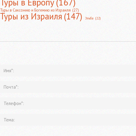
Туры в Европу
(167)
Туры в Саксонию и Богемию из Израиля
(27)
Туры из Израиля
(147)
Эльба
(22)