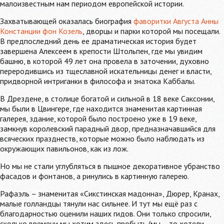
малоизвестным нам периодом европейской истории.
Захватывающей оказалась биография
фаворитки Августа Анны
Констанции фон Козель
, дворцы и парки которой мы посещали.
В предпоследний день ее драматическая история будет
завершена Алексеем в крепости Штольпен, где мы увидим
башню, в которой 49 лет она провела в заточении, духовно
переродившись из тщеславной искательницы денег и власти,
придворной интриганки в философа и знатока Каббалы.
В Дрездене, в столице богатой и сильной в 18 веке Саксонии,
мы были в Цвингере, где находится знаменитая картинная
галерея, здание, которой было построено уже в 19 веке,
замкнув королевский парадный двор, предназначавшийся для
всяческих празднеств, которые можно было наблюдать из
окружающих павильонов, как из лож.
Но мы не стали углубляться в пышное декоративное убранство
фасадов и фонтанов, а ринулись в картинную галерею.
Рафаэль – знаменитая «Сикстинская мадонна», Дюрер, Кранах,
малые голландцы тянули нас сильнее. И тут мы ещё раз с
благодарностью оценили наших гидов. Они только спросили,
сколько времени мы хотим здесь пробыть (мы – то хотели