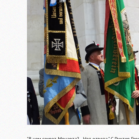
"В чем секрет Моцарта? - Нет ответа." С.Рихтер Гор