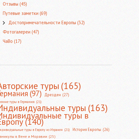
Отзывы
(45)
Путевые заметки
(69)
Достопримечательности Европы
(32)
Фотогалереи
(47)
ЧаВо
(17)
Авторские туры
(165)
Германия
(97)
Дрезден
(27)
имние туры в Германию
(21)
Индивидуальные туры
(163)
Индивидуальные туры в
Европу
(140)
История Европы
(26)
ндивидуальные туры в Европу из Израиля
(21)
аникулы в Вене и Моравии
(25)