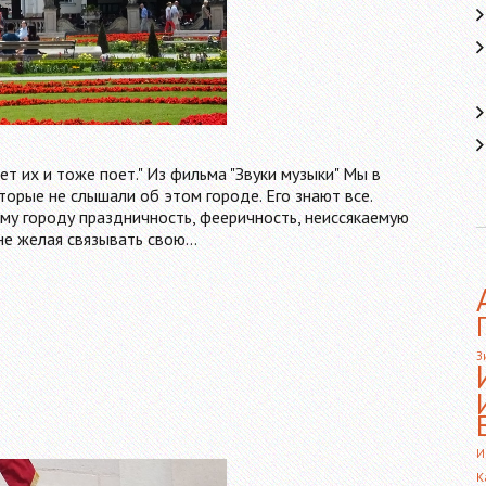
ет их и тоже поет." Из фильма "Звуки музыки" Мы в
торые не слышали об этом городе. Его знают все.
му городу праздничность, фееричность, неиссякаемую
 не желая связывать свою…
З
И
К