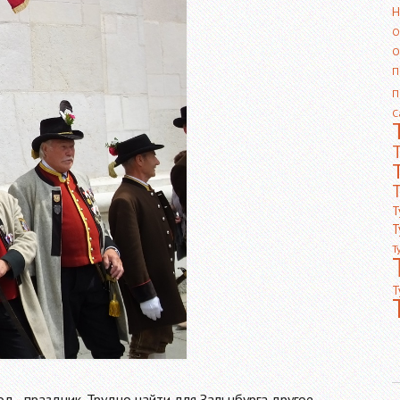
Н
О
О
П
П
С
Т
Т
Т
Т
Т
од - праздник. Трудно найти для Зальцбурга другое