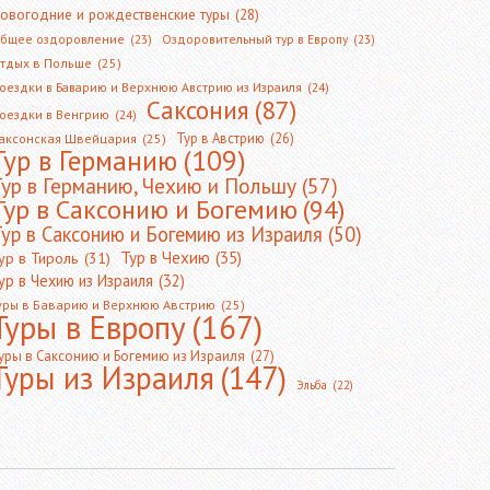
овогодние и рождественские туры
(28)
бщее оздоровление
(23)
Оздоровительный тур в Европу
(23)
тдых в Польше
(25)
оездки в Баварию и Верхнюю Австрию из Израиля
(24)
Саксония
(87)
оездки в Венгрию
(24)
Тур в Австрию
(26)
аксонская Швейцария
(25)
Тур в Германию
(109)
Тур в Германию, Чехию и Польшу
(57)
Тур в Саксонию и Богемию
(94)
ур в Саксонию и Богемию из Израиля
(50)
Тур в Чехию
(35)
ур в Тироль
(31)
ур в Чехию из Израиля
(32)
уры в Баварию и Верхнюю Австрию
(25)
Туры в Европу
(167)
уры в Саксонию и Богемию из Израиля
(27)
Туры из Израиля
(147)
Эльба
(22)