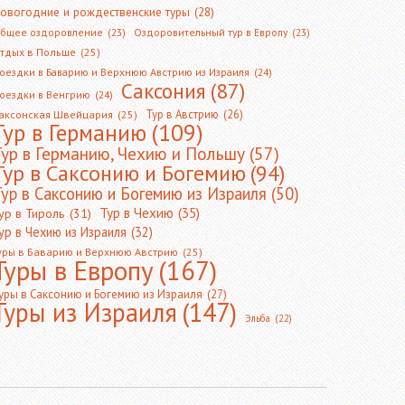
овогодние и рождественские туры
(28)
бщее оздоровление
(23)
Оздоровительный тур в Европу
(23)
тдых в Польше
(25)
оездки в Баварию и Верхнюю Австрию из Израиля
(24)
Саксония
(87)
оездки в Венгрию
(24)
Тур в Австрию
(26)
аксонская Швейцария
(25)
Тур в Германию
(109)
Тур в Германию, Чехию и Польшу
(57)
Тур в Саксонию и Богемию
(94)
ур в Саксонию и Богемию из Израиля
(50)
Тур в Чехию
(35)
ур в Тироль
(31)
ур в Чехию из Израиля
(32)
уры в Баварию и Верхнюю Австрию
(25)
Туры в Европу
(167)
уры в Саксонию и Богемию из Израиля
(27)
Туры из Израиля
(147)
Эльба
(22)