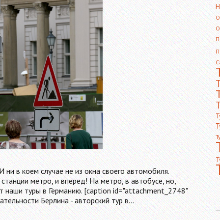
Н
О
О
П
П
С
Т
Т
Т
Т
Т
 ни в коем случае не из окна своего автомобиля.
станции метро, и вперед! На метро, в автобусе, но,
т наши туры в Германию. [caption id="attachment_2748"
чательности Берлина - авторский тур в…