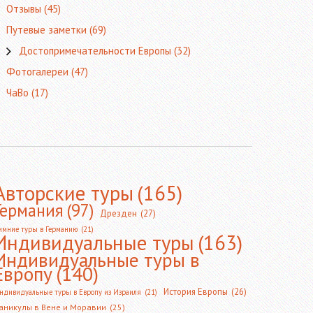
Отзывы
(45)
Путевые заметки
(69)
Достопримечательности Европы
(32)
Фотогалереи
(47)
ЧаВо
(17)
Авторские туры
(165)
Германия
(97)
Дрезден
(27)
имние туры в Германию
(21)
Индивидуальные туры
(163)
Индивидуальные туры в
Европу
(140)
История Европы
(26)
ндивидуальные туры в Европу из Израиля
(21)
аникулы в Вене и Моравии
(25)