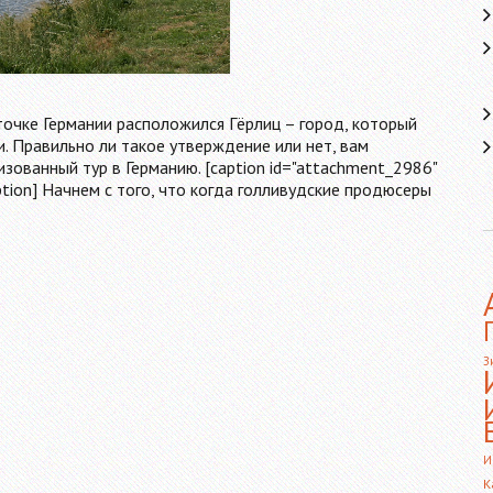
точке Германии расположился Гёрлиц – город, который
 Правильно ли такое утверждение или нет, вам
зованный тур в Германию. [caption id="attachment_2986"
caption] Начнем с того, что когда голливудские продюсеры
З
И
К