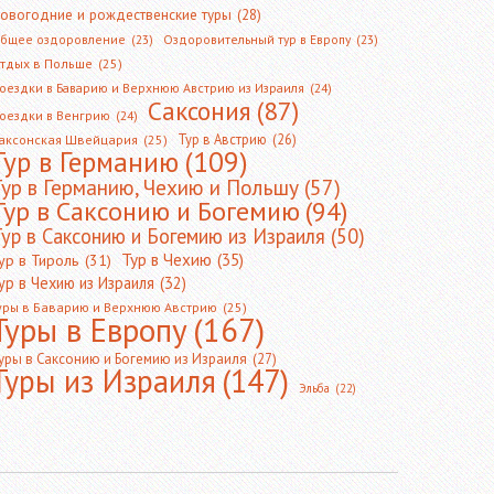
овогодние и рождественские туры
(28)
бщее оздоровление
(23)
Оздоровительный тур в Европу
(23)
тдых в Польше
(25)
оездки в Баварию и Верхнюю Австрию из Израиля
(24)
Саксония
(87)
оездки в Венгрию
(24)
Тур в Австрию
(26)
аксонская Швейцария
(25)
Тур в Германию
(109)
Тур в Германию, Чехию и Польшу
(57)
Тур в Саксонию и Богемию
(94)
ур в Саксонию и Богемию из Израиля
(50)
Тур в Чехию
(35)
ур в Тироль
(31)
ур в Чехию из Израиля
(32)
уры в Баварию и Верхнюю Австрию
(25)
Туры в Европу
(167)
уры в Саксонию и Богемию из Израиля
(27)
Туры из Израиля
(147)
Эльба
(22)