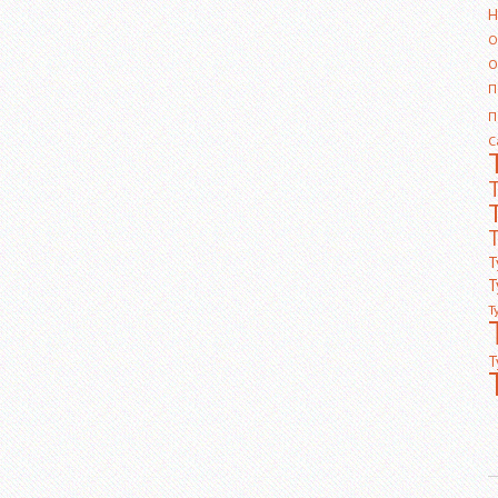
Н
О
О
П
П
С
Т
Т
Т
Т
Т