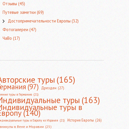
Отзывы
(45)
Путевые заметки
(69)
Достопримечательности Европы
(32)
Фотогалереи
(47)
ЧаВо
(17)
Авторские туры
(165)
Германия
(97)
Дрезден
(27)
имние туры в Германию
(21)
Индивидуальные туры
(163)
Индивидуальные туры в
Европу
(140)
История Европы
(26)
ндивидуальные туры в Европу из Израиля
(21)
аникулы в Вене и Моравии
(25)