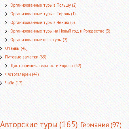
Организованные туры в Польшу
(2)
Организованные туры в Тироль
(1)
Организованные туры в Чехию
(5)
Организованные туры на Новый год и Рождество
(3)
Организованные шоп-туры
(2)
Отзывы
(45)
Путевые заметки
(69)
Достопримечательности Европы
(32)
Фотогалереи
(47)
ЧаВо
(17)
Авторские туры
(165)
Германия
(97)