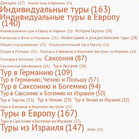
Дрезден
(27)
Зимние туры в Германию
(21)
Индивидуальные туры
(163)
Индивидуальные туры в Европу
(140)
История Европы
(26)
Индивидуальные туры в Европу из Израиля
(21)
Новогодние и рождественские туры
(28)
Каникулы в Вене и Моравии
(25)
Общее оздоровление
(23)
Оздоровительный тур в Европу
(23)
Отдых в Польше
(25)
Поездки в Баварию и Верхнюю Австрию из Израиля
(24)
Саксония
(87)
Поездки в Венгрию
(24)
Тур в Австрию
(26)
Саксонская Швейцария
(25)
Тур в Германию
(109)
Тур в Германию, Чехию и Польшу
(57)
Тур в Саксонию и Богемию
(94)
Тур в Саксонию и Богемию из Израиля
(50)
Тур в Чехию
(35)
Тур в Чехию из Израиля
(32)
Тур в Тироль
(31)
Туры в Баварию и Верхнюю Австрию
(25)
Туры в Европу
(167)
Туры в Саксонию и Богемию из Израиля
(27)
Туры из Израиля
(147)
Эльба
(22)