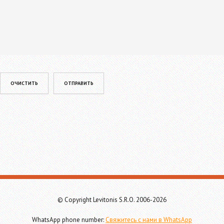
Please leave this field empty.
© Copyright Levitonis S.R.O. 2006-2026
WhatsApp phone number:
Свяжитесь с нами в WhatsApp