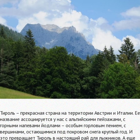
Тироль – прекрасная страна на территории Австрии и Италии. Ее
название ассоциируется у нас с альпийскими пейзажами, с
горными напевами йодлами – особым горловым пением, с
вершинами, остающимися под покровом снега круглый год. И
это превращает Тироль в настоящий рай для лыжников. А еще