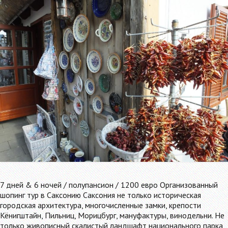
7 дней & 6 ночей / полупансион / 1200 евро Организованный
шопинг тур в Саксонию Саксония не только историческая
городская архитектура, многочисленные замки, крепости
Кёнигштайн, Пильниц, Морицбург, мануфактуры, винодельни. Не
только живописный скалистый ландшафт национального парка