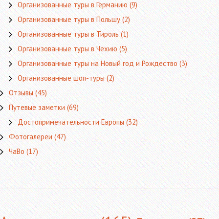
Организованные туры в Германию
(9)
Организованные туры в Польшу
(2)
Организованные туры в Тироль
(1)
Организованные туры в Чехию
(5)
Организованные туры на Новый год и Рождество
(3)
Организованные шоп-туры
(2)
Отзывы
(45)
Путевые заметки
(69)
Достопримечательности Европы
(32)
Фотогалереи
(47)
ЧаВо
(17)