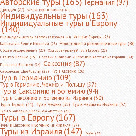
Авторские туры
(165)
Германия
(97)
Дрезден
(27)
Зимние туры в Германию
(21)
Индивидуальные туры
(163)
Индивидуальные туры в Европу
(140)
История Европы
(26)
Индивидуальные туры в Европу из Израиля
(21)
Новогодние и рождественские туры
(28)
Каникулы в Вене и Моравии
(25)
Общее оздоровление
(23)
Оздоровительный тур в Европу
(23)
Отдых в Польше
(25)
Поездки в Баварию и Верхнюю Австрию из Израиля
(24)
Саксония
(87)
Поездки в Венгрию
(24)
Тур в Австрию
(26)
Саксонская Швейцария
(25)
Тур в Германию
(109)
Тур в Германию, Чехию и Польшу
(57)
Тур в Саксонию и Богемию
(94)
Тур в Саксонию и Богемию из Израиля
(50)
Тур в Чехию
(35)
Тур в Чехию из Израиля
(32)
Тур в Тироль
(31)
Туры в Баварию и Верхнюю Австрию
(25)
Туры в Европу
(167)
Туры в Саксонию и Богемию из Израиля
(27)
Туры из Израиля
(147)
Эльба
(22)