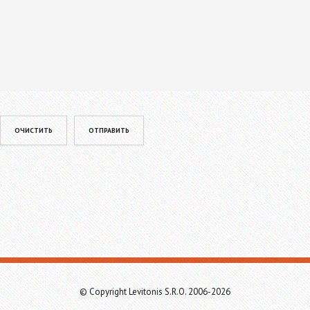
Please leave this field empty.
© Copyright Levitonis S.R.O. 2006-2026