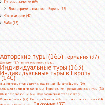
Путевые заметки
(69)
Достопримечательности Европы
(32)
Фотогалереи
(47)
ЧаВо
(17)
Авторские туры
(165)
Германия
(97)
Дрезден
(27)
Зимние туры в Германию
(21)
Индивидуальные туры
(163)
Индивидуальные туры в Европу
(140)
История Европы
(26)
Индивидуальные туры в Европу из Израиля
(21)
Новогодние и рождественские туры
(28)
Каникулы в Вене и Моравии
(25)
Общее оздоровление
(23)
Оздоровительный тур в Европу
(23)
Отдых в Польше
(25)
Поездки в Баварию и Верхнюю Австрию из Израиля
(24)
Саксония
(87)
Поездки в Венгрию
(24)