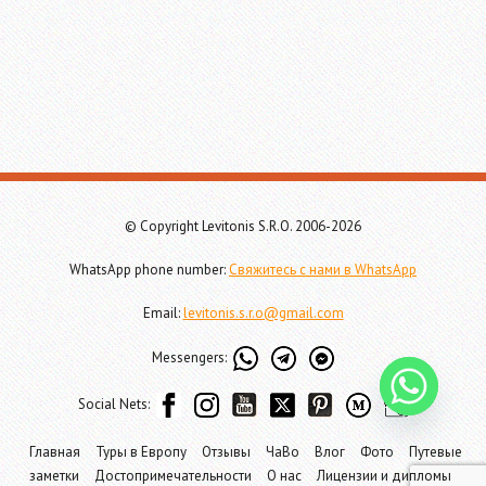
© Copyright Levitonis S.R.O. 2006-2026
WhatsApp phone number:
Свяжитесь с нами в WhatsApp
Email:
levitonis.s.r.o@gmail.com
Messengers:
Social Nets:
Главная
Туры в Европу
Отзывы
ЧаВо
Влог
Фото
Путевые
заметки
Достопримечательности
О нас
Лицензии и дипломы