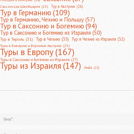
Тур в Австрию
(26)
Саксонская Швейцария
(25)
Тур в Германию
(109)
Тур в Германию, Чехию и Польшу
(57)
Тур в Саксонию и Богемию
(94)
Тур в Саксонию и Богемию из Израиля
(50)
Тур в Чехию
(35)
Тур в Чехию из Израиля
(32)
Тур в Тироль
(31)
Туры в Баварию и Верхнюю Австрию
(25)
Туры в Европу
(167)
Туры в Саксонию и Богемию из Израиля
(27)
Туры из Израиля
(147)
Эльба
(22)