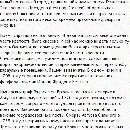
целый подземный город, пришедший к нам из эпохи Ренессанса.
Это крепость Дрездена (Festung Dresden), оборонявшая
столицу Саксонии и делавшей ее практически неприступной на
заре шестнадцатого века во времена правления курфюрста
Морица.
Время спрятало ее под землю. В девятнадцатом веке основная
часть крепости была снесена. И сейчас можно видеть только ту
часть бастиона, которые уцелели благодаря строительству
террасы Брюля в северо-восточной части крепости.
Спустившись вниз, мы увидим последние из сохранившихся
ворот дворца-резиденции, старый каменный мост через Эльбу,
караульные помещения, башни и казематы. В одном из них в
1708 году сделал свое великое открытие изготовления
фарфора алхимик Иоганн Фридрих Бёттгер.
Имперский граф Генрих фон Брюль, втершись в доверие к
Августу Сильному и ставший в 1720 году его пажом, а потом и
камергером, сопровождал государя практически во всех его
поездках. Завоевав расположение короля, Брюль обрел и
важные государственные посты. Смерть Августа Сильного в
1733 году и неприязнь к нему наследника престола Августа
Третьего доставили Генриху фон Брюлю много волнительных