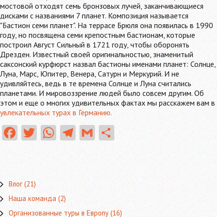
мостовой отходят семь бронзовых лучей, заканчивающиеся
дисками с названиями 7 планет. Композиция называется
"Бастион семи планет". На террасе Брюля она появилась в 1990
году, но посвящена семи крепостным бастионам, которые
построил Август Сильный в 1721 году, чтобы оборонять
Дрезден. Известный своей оригинальностью, знаменитый
саксонский курфюрст назвал бастионы именами планет: Солнце,
Луна, Марс, Юпитер, Венера, Сатурн и Меркурий. И не
удивляйтесь, ведь в те времена Солнце и Луна считались
планетами. И мировоззрение людей было совсем другим. Об
этом и еще о многих удивительных фактах мы расскажем вам в
увлекательных турах в Германию.
Fa
T
W
Te
G
О
ce
w
ha
le
m
тп
b
itt
ts
gr
ai
ра
o
er
A
a
l
в
Влог
(21)
o
p
m
ит
Наша команда
(2)
k
p
ь
Организованные туры в Европу
(16)