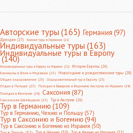
Авторские туры
(165)
Германия
(97)
Дрезден
(27)
Зимние туры в Германию
(21)
Индивидуальные туры
(163)
Индивидуальные туры в Европу
(140)
История Европы
(26)
Индивидуальные туры в Европу из Израиля
(21)
Новогодние и рождественские туры
(28)
Каникулы в Вене и Моравии
(25)
Общее оздоровление
(23)
Оздоровительный тур в Европу
(23)
Отдых в Польше
(25)
Поездки в Баварию и Верхнюю Австрию из Израиля
(24)
Саксония
(87)
Поездки в Венгрию
(24)
Тур в Австрию
(26)
Саксонская Швейцария
(25)
Тур в Германию
(109)
Тур в Германию, Чехию и Польшу
(57)
Тур в Саксонию и Богемию
(94)
Тур в Саксонию и Богемию из Израиля
(50)
Тур в Чехию
(35)
Тур в Чехию из Израиля
(32)
Тур в Тироль
(31)