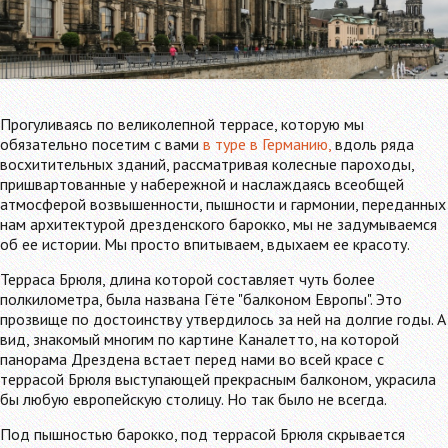
Прогуливаясь по великолепной террасе, которую мы
обязательно посетим с вами
в туре в Германию,
вдоль ряда
восхитительных зданий, рассматривая колесные пароходы,
пришвартованные у набережной и наслаждаясь всеобщей
атмосферой возвышенности, пышности и гармонии, переданных
нам архитектурой дрезденского барокко, мы не задумываемся
об ее истории. Мы просто впитываем, вдыхаем ее красоту.
Терраса Брюля, длина которой составляет чуть более
полкилометра, была названа Гёте "балконом Европы". Это
прозвище по достоинству утвердилось за ней на долгие годы. А
вид, знакомый многим по картине Каналетто, на которой
панорама Дрездена встает перед нами во всей красе с
террасой Брюля выступающей прекрасным балконом, украсила
бы любую европейскую столицу. Но так было не всегда.
Под пышностью барокко, под террасой Брюля скрывается