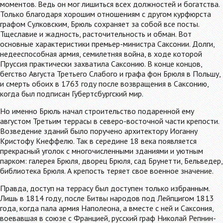
моментов. Ведь он мог лишиться всех должностей и богатства.
Только благодаря хорошим отношениям с другом курфюрста
графом Сулковским, Брюль сохраняет за собой все посты.
Тщеславие и жадность, расточительность и обман. Вот
основные характеристики премьер-министра Саксонии. Долги,
недееспособная армия, семилетняя война, в ходе которой
Пруссия практически захватила Саксонию. В конце концов,
бегство Августа Третьего Слабого и графа фон Брюля в Польшу,
и смерть обоих в 1763 году после возвращения в Саксонию,
когда был подписан Губертсбургский мир.
Но именно Брюль начал строительство подаренной ему
августом Третьим террасы в северо-восточной части крепости.
Возведение зданий было поручено архитектору Иоганну
Кристофу Кнеффелю. Так в середине 18 века появляется
прекрасный уголок с многочисленными зданиями и уютным
парком: галерея Брюля, дворец Брюля, сад Брунетти, Бельведер,
библиотека Брюля. А крепость теряет свое военное значение.
Правда, доступ на террасу был доступен только избранным.
Лишь в 1814 году, после Битвы народов под Лейпцигом 1813
года, когда пала армия Наполеона, а вместе с ней и Саксония,
воевавшая в союзе с Францией, русский граф Николай Репнин-