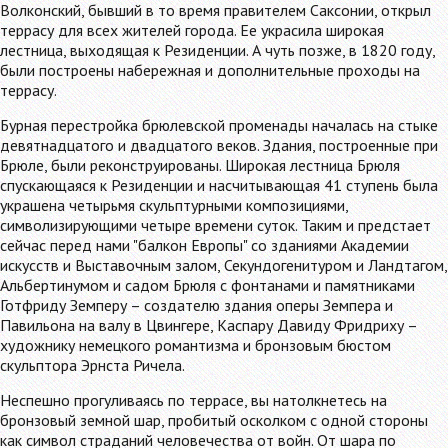
Волконский, бывший в то время правителем Саксонии, открыл
террасу для всех жителей города. Ее украсила широкая
лестница, выходящая к Резиденции. А чуть позже, в 1820 году,
были построены набережная и дополнительные проходы на
террасу.
Бурная перестройка брюлевской променады началась на стыке
девятнадцатого и двадцатого веков. Здания, построенные при
Брюле, были реконструированы. Широкая лестница Брюля
спускающаяся к Резиденции и насчитывающая 41 ступень была
украшена четырьмя скульптурными композициями,
символизирующими четыре времени суток. Таким и предстает
сейчас перед нами "балкон Европы" со зданиями Академии
искусств и Выставочным залом, Секундогенитуром и Ландтагом,
Альбертинумом и садом Брюля с фонтанами и памятниками
Готфриду Земперу – создателю здания оперы Земпера и
Павильона на валу в Цвингере, Каспару Давиду Фридриху –
художнику немецкого романтизма и бронзовым бюстом
скульптора Эрнста Ричела.
Неспешно прогуливаясь по террасе, вы натолкнетесь на
бронзовый земной шар, пробитый осколком с одной стороны
как символ страданий человечества от войн. От шара по