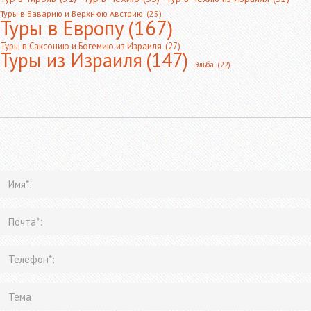
Туры в Баварию и Верхнюю Австрию
(25)
Туры в Европу
(167)
Туры в Саксонию и Богемию из Израиля
(27)
Туры из Израиля
(147)
Эльба
(22)