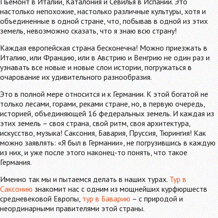
Пьемонт в Италии, Каталония и Севилья в Испании. Это
настолько непохожие, настолько различные культуры, хотя и
объединенные в одной стране, что, побывав в одной из этих
земель, невозможно сказать, что я знаю всю страну!
Каждая европейская страна бесконечна! Можно приезжать в
Италию, или Францию, или в Австрию и Венгрию не один раз и
узнавать все новые и новые слои истории, погружаться в
очарование их удивительного разнообразия.
Это в полной мере относится и к Германии. К этой богатой не
только лесами, горами, реками стране, но, в первую очередь,
историей, объединяющей 16 федеральных земель. И каждая из
этих земель – своя страна, свой ритм, своя архитектура,
искусство, музыка! Саксония, Бавария, Пруссия, Тюрингия! Как
можно заявлять: «Я был в Германии», не погрузившись в каждую
из них, и уже после этого наконец-то понять, что такое
Германия.
Именно так мы и пытаемся делать в наших турах.
Тур в
Саксонию
знакомит нас с одним из мощнейших курфюршеств
средневековой Европы,
тур в Баварию
– с природой и
неординарными правителями этой страны.