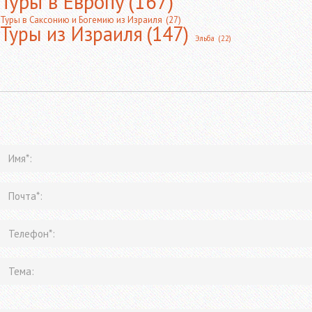
Туры в Европу
(167)
Туры в Саксонию и Богемию из Израиля
(27)
Туры из Израиля
(147)
Эльба
(22)