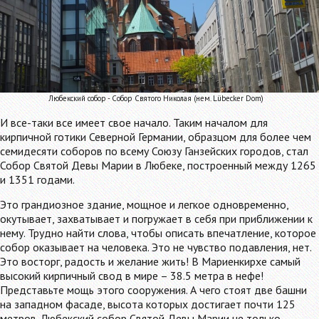
Любекский собор - Собор Святого Николая (нем. Lübecker Dom)
И все-таки все имеет свое начало. Таким началом для
кирпичной готики Северной Германии, образцом для более чем
семидесяти соборов по всему Союзу Ганзейских городов, стал
Собор Святой Девы Марии в Любеке, построенный между 1265
и 1351 годами.
Это грандиозное здание, мощное и легкое одновременно,
окутывает, захватывает и погружает в себя при приближении к
нему. Трудно найти слова, чтобы описать впечатление, которое
собор оказывает на человека. Это не чувство подавления, нет.
Это восторг, радость и желание жить! В Мариенкирхе самый
высокий кирпичный свод в мире – 38.5 метра в нефе!
Представьте мощь этого сооружения. А чего стоят две башни
на западном фасаде, высота которых достигает почти 125
метров. Любекский собор Святой Девы Марии не только