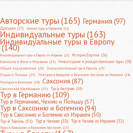
Авторские туры
(165)
Германия
(97)
Дрезден
(27)
Зимние туры в Германию
(21)
Индивидуальные туры
(163)
Индивидуальные туры в Европу
(140)
История Европы
(26)
Индивидуальные туры в Европу из Израиля
(21)
Новогодние и рождественские туры
(28)
Каникулы в Вене и Моравии
(25)
Общее оздоровление
(23)
Оздоровительный тур в Европу
(23)
Отдых в Польше
(25)
Поездки в Баварию и Верхнюю Австрию из Израиля
(24)
Саксония
(87)
Поездки в Венгрию
(24)
Тур в Австрию
(26)
Саксонская Швейцария
(25)
Тур в Германию
(109)
Тур в Германию, Чехию и Польшу
(57)
Тур в Саксонию и Богемию
(94)
Тур в Саксонию и Богемию из Израиля
(50)
Тур в Чехию
(35)
Тур в Чехию из Израиля
(32)
Тур в Тироль
(31)
Туры в Баварию и Верхнюю Австрию
(25)