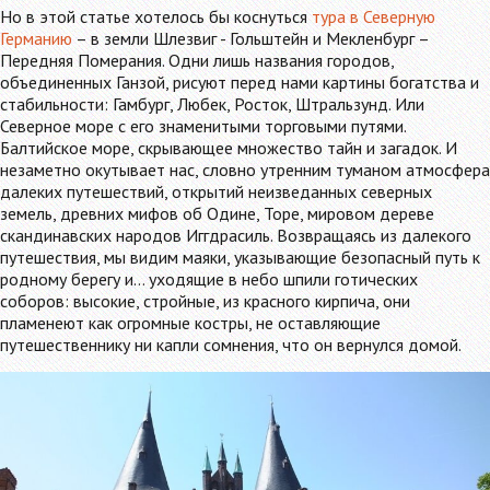
Но в этой статье хотелось бы коснуться
тура в Северную
Германию
– в земли Шлезвиг - Гольштейн и Мекленбург –
Передняя Померания. Одни лишь названия городов,
объединенных Ганзой, рисуют перед нами картины богатства и
стабильности: Гамбург, Любек, Росток, Штральзунд. Или
Северное море с его знаменитыми торговыми путями.
Балтийское море, скрывающее множество тайн и загадок. И
незаметно окутывает нас, словно утренним туманом атмосфера
далеких путешествий, открытий неизведанных северных
земель, древних мифов об Одине, Торе, мировом дереве
скандинавских народов Иггдрасиль. Возвращаясь из далекого
путешествия, мы видим маяки, указывающие безопасный путь к
родному берегу и… уходящие в небо шпили готических
соборов: высокие, стройные, из красного кирпича, они
пламенеют как огромные костры, не оставляющие
путешественнику ни капли сомнения, что он вернулся домой.