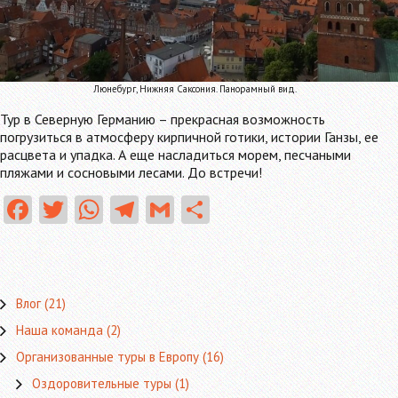
Люнебург, Нижняя Саксония. Панорамный вид.
Тур в Северную Германию – прекрасная возможность
погрузиться в атмосферу кирпичной готики, истории Ганзы, ее
расцвета и упадка. А еще насладиться морем, песчаными
пляжами и сосновыми лесами. До встречи!
Fa
T
W
Te
G
О
ce
w
ha
le
m
тп
b
itt
ts
gr
ai
ра
o
er
A
a
l
в
Влог
(21)
o
p
m
ит
Наша команда
(2)
k
p
ь
Организованные туры в Европу
(16)
Оздоровительные туры
(1)