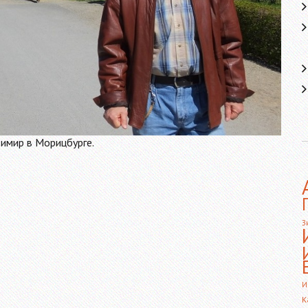
имир в Морицбурге.
З
И
К