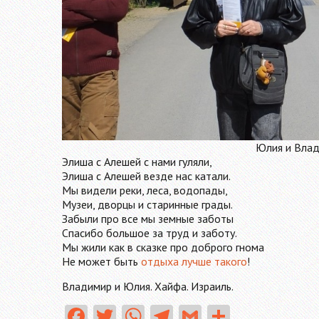
Юлия и Влад
Элиша с Алешей с нами гуляли,
Элиша с Алешей везде нас катали.
Мы видели реки, леса, водопады,
Музеи, дворцы и старинные грады.
Забыли про все мы земные заботы
Спасибо большое за труд и заботу.
Мы жили как в сказке про доброго гнома
Не может быть
отдыха лучше такого
!
Владимир и Юлия. Хайфа. Израиль.
Fa
T
W
Te
G
О