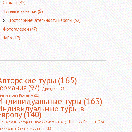
Отзывы
(45)
Путевые заметки
(69)
Достопримечательности Европы
(32)
Фотогалереи
(47)
ЧаВо
(17)
Авторские туры
(165)
Германия
(97)
Дрезден
(27)
имние туры в Германию
(21)
Индивидуальные туры
(163)
Индивидуальные туры в
Европу
(140)
История Европы
(26)
ндивидуальные туры в Европу из Израиля
(21)
аникулы в Вене и Моравии
(25)