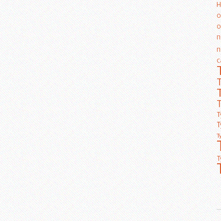
Н
О
О
П
П
С
Т
Т
Т
Т
Т