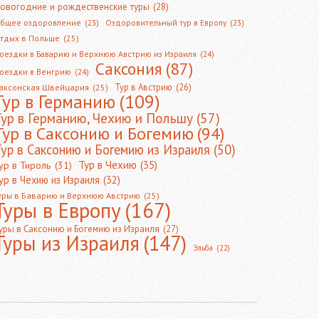
овогодние и рождественские туры
(28)
бщее оздоровление
(23)
Оздоровительный тур в Европу
(23)
тдых в Польше
(25)
оездки в Баварию и Верхнюю Австрию из Израиля
(24)
Саксония
(87)
оездки в Венгрию
(24)
Тур в Австрию
(26)
аксонская Швейцария
(25)
Тур в Германию
(109)
Тур в Германию, Чехию и Польшу
(57)
Тур в Саксонию и Богемию
(94)
ур в Саксонию и Богемию из Израиля
(50)
Тур в Чехию
(35)
ур в Тироль
(31)
ур в Чехию из Израиля
(32)
уры в Баварию и Верхнюю Австрию
(25)
Туры в Европу
(167)
уры в Саксонию и Богемию из Израиля
(27)
Туры из Израиля
(147)
Эльба
(22)