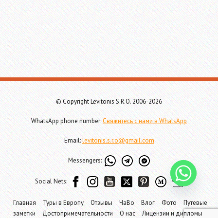
© Copyright Levitonis S.R.O. 2006-2026
WhatsApp phone number:
Свяжитесь с нами в WhatsApp
Email:
levitonis.s.r.o@gmail.com
Messengers:
Social Nets:
Главная
Туры в Европу
Отзывы
ЧаВо
Влог
Фото
Путевые
заметки
Достопримечательности
О нас
Лицензии и дипломы