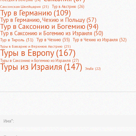
Тур в Австрию
(26)
Саксонская Швейцария
(25)
Тур в Германию
(109)
Тур в Германию, Чехию и Польшу
(57)
Тур в Саксонию и Богемию
(94)
Тур в Саксонию и Богемию из Израиля
(50)
Тур в Чехию
(35)
Тур в Чехию из Израиля
(32)
Тур в Тироль
(31)
Туры в Баварию и Верхнюю Австрию
(25)
Туры в Европу
(167)
Туры в Саксонию и Богемию из Израиля
(27)
Туры из Израиля
(147)
Эльба
(22)