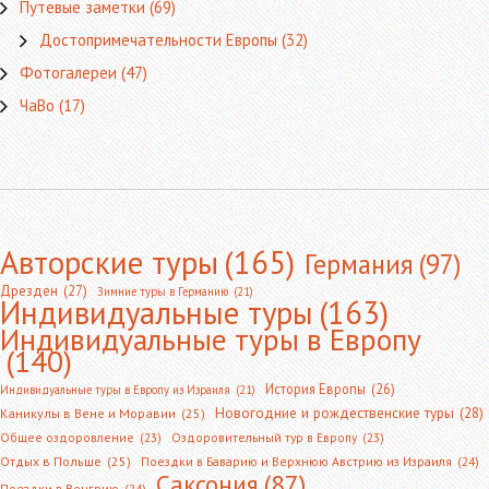
Путевые заметки
(69)
Достопримечательности Европы
(32)
Фотогалереи
(47)
ЧаВо
(17)
Авторские туры
(165)
Германия
(97)
Дрезден
(27)
Зимние туры в Германию
(21)
Индивидуальные туры
(163)
Индивидуальные туры в Европу
(140)
История Европы
(26)
Индивидуальные туры в Европу из Израиля
(21)
Новогодние и рождественские туры
(28)
Каникулы в Вене и Моравии
(25)
Общее оздоровление
(23)
Оздоровительный тур в Европу
(23)
Отдых в Польше
(25)
Поездки в Баварию и Верхнюю Австрию из Израиля
(24)
Саксония
(87)
Поездки в Венгрию
(24)