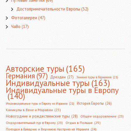
Путевые заметки
(69)
Достопримечательности Европы
(32)
Фотогалереи
(47)
ЧаВо
(17)
Авторские туры
(165)
Германия
(97)
Дрезден
(27)
Зимние туры в Германию
(21)
Индивидуальные туры
(163)
Индивидуальные туры в Европу
(140)
История Европы
(26)
Индивидуальные туры в Европу из Израиля
(21)
Каникулы в Вене и Моравии
(25)
Новогодние и рождественские туры
(28)
Общее оздоровление
(23)
Оздоровительный тур в Европу
(23)
Отдых в Польше
(25)
Поездки в Баварию и Верхнюю Австрию из Израиля
(24)