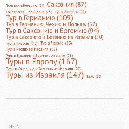
Саксония
(87)
Поездки в Венгрию
(24)
Тур в Австрию
(26)
Саксонская Швейцария
(25)
Тур в Германию
(109)
Тур в Германию, Чехию и Польшу
(57)
Тур в Саксонию и Богемию
(94)
Тур в Саксонию и Богемию из Израиля
(50)
Тур в Чехию
(35)
Тур в Тироль
(31)
Тур в Чехию из Израиля
(32)
Туры в Баварию и Верхнюю Австрию
(25)
Туры в Европу
(167)
Туры в Саксонию и Богемию из Израиля
(27)
Туры из Израиля
(147)
Эльба
(22)