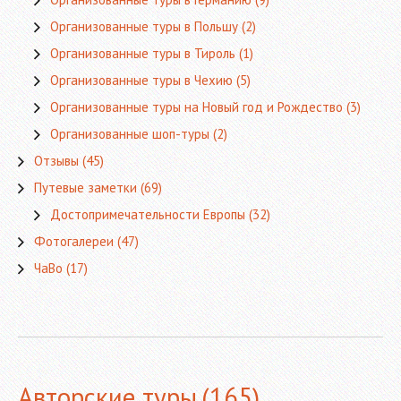
Организованные туры в Польшу
(2)
Организованные туры в Тироль
(1)
Организованные туры в Чехию
(5)
Организованные туры на Новый год и Рождество
(3)
Организованные шоп-туры
(2)
Отзывы
(45)
Путевые заметки
(69)
Достопримечательности Европы
(32)
Фотогалереи
(47)
ЧаВо
(17)
Авторские туры
(165)