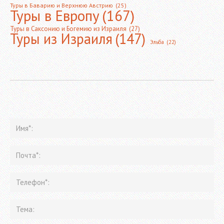
Туры в Баварию и Верхнюю Австрию
(25)
Туры в Европу
(167)
Туры в Саксонию и Богемию из Израиля
(27)
Туры из Израиля
(147)
Эльба
(22)