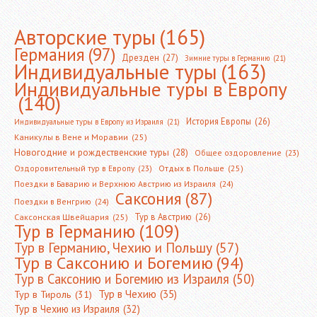
Авторские туры
(165)
Германия
(97)
Дрезден
(27)
Зимние туры в Германию
(21)
Индивидуальные туры
(163)
Индивидуальные туры в Европу
(140)
История Европы
(26)
Индивидуальные туры в Европу из Израиля
(21)
Каникулы в Вене и Моравии
(25)
Новогодние и рождественские туры
(28)
Общее оздоровление
(23)
Оздоровительный тур в Европу
(23)
Отдых в Польше
(25)
Поездки в Баварию и Верхнюю Австрию из Израиля
(24)
Саксония
(87)
Поездки в Венгрию
(24)
Тур в Австрию
(26)
Саксонская Швейцария
(25)
Тур в Германию
(109)
Тур в Германию, Чехию и Польшу
(57)
Тур в Саксонию и Богемию
(94)
Тур в Саксонию и Богемию из Израиля
(50)
Тур в Чехию
(35)
Тур в Тироль
(31)
Тур в Чехию из Израиля
(32)