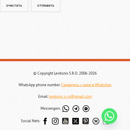
Please leave this field empty.
© Copyright Levitonis S.R.O. 2006-2026
WhatsApp phone number:
Свяжитесь с нами в WhatsApp
Email:
levitonis.s.r.o@gmail.com
Messengers:
Social Nets: