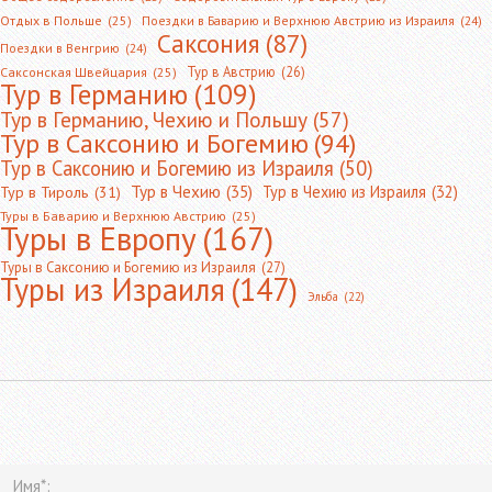
Отдых в Польше
(25)
Поездки в Баварию и Верхнюю Австрию из Израиля
(24)
Саксония
(87)
Поездки в Венгрию
(24)
Тур в Австрию
(26)
Саксонская Швейцария
(25)
Тур в Германию
(109)
Тур в Германию, Чехию и Польшу
(57)
Тур в Саксонию и Богемию
(94)
Тур в Саксонию и Богемию из Израиля
(50)
Тур в Чехию
(35)
Тур в Чехию из Израиля
(32)
Тур в Тироль
(31)
Туры в Баварию и Верхнюю Австрию
(25)
Туры в Европу
(167)
Туры в Саксонию и Богемию из Израиля
(27)
Туры из Израиля
(147)
Эльба
(22)