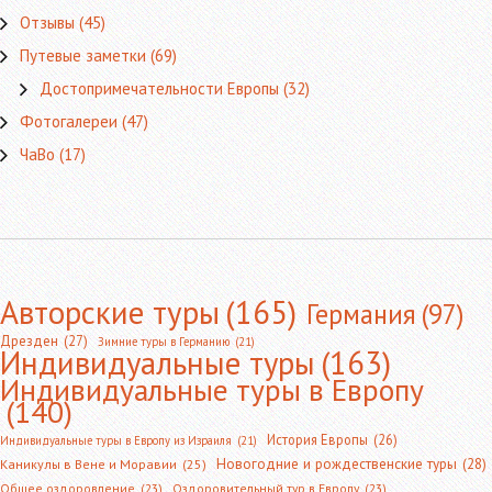
Отзывы
(45)
Путевые заметки
(69)
Достопримечательности Европы
(32)
Фотогалереи
(47)
ЧаВо
(17)
Авторские туры
(165)
Германия
(97)
Дрезден
(27)
Зимние туры в Германию
(21)
Индивидуальные туры
(163)
Индивидуальные туры в Европу
(140)
История Европы
(26)
Индивидуальные туры в Европу из Израиля
(21)
Новогодние и рождественские туры
(28)
Каникулы в Вене и Моравии
(25)
Общее оздоровление
(23)
Оздоровительный тур в Европу
(23)