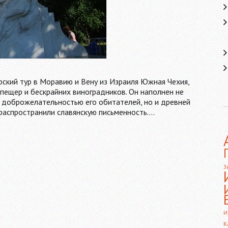
рский тур в Моравию и Вену из Израиля Южная Чехия,
 пещер и бескрайних виноградников. Он наполнен не
 доброжелательностью его обитателей, но и древней
распространили славянскую письменность.…
З
И
К