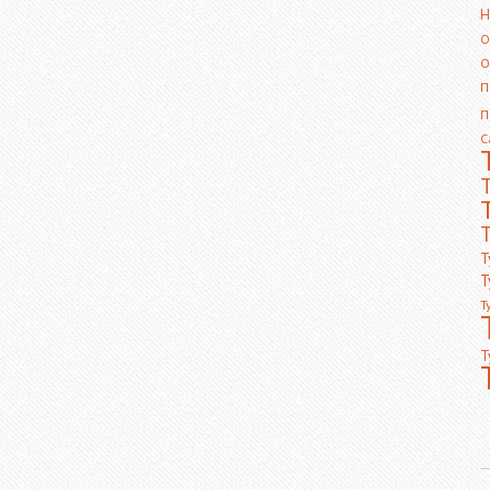
Н
О
О
П
П
С
Т
Т
Т
Т
Т