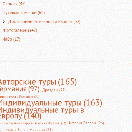
Отзывы
(45)
Путевые заметки
(69)
Достопримечательности Европы
(32)
Фотогалереи
(47)
ЧаВо
(17)
Авторские туры
(165)
Германия
(97)
Дрезден
(27)
имние туры в Германию
(21)
Индивидуальные туры
(163)
Индивидуальные туры в
Европу
(140)
История Европы
(26)
ндивидуальные туры в Европу из Израиля
(21)
аникулы в Вене и Моравии
(25)