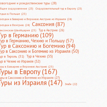
овогодние и рождественские туры
(28)
бщее оздоровление
(23)
Оздоровительный тур в Европу
(23)
тдых в Польше
(25)
оездки в Баварию и Верхнюю Австрию из Израиля
(24)
Саксония
(87)
оездки в Венгрию
(24)
Тур в Австрию
(26)
аксонская Швейцария
(25)
Тур в Германию
(109)
Тур в Германию, Чехию и Польшу
(57)
Тур в Саксонию и Богемию
(94)
ур в Саксонию и Богемию из Израиля
(50)
Тур в Чехию
(35)
ур в Тироль
(31)
ур в Чехию из Израиля
(32)
уры в Баварию и Верхнюю Австрию
(25)
Туры в Европу
(167)
уры в Саксонию и Богемию из Израиля
(27)
Туры из Израиля
(147)
Эльба
(22)