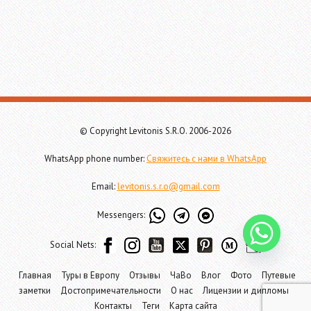
© Copyright Levitonis S.R.O. 2006-2026
WhatsApp phone number:
Свяжитесь с нами в WhatsApp
Email:
levitonis.s.r.o@gmail.com
Messengers:
Social Nets:
Главная
Туры в Европу
Отзывы
ЧаВо
Влог
Фото
Путевые
заметки
Достопримечательности
О нас
Лицензии и дипломы
Контакты
Теги
Карта сайта