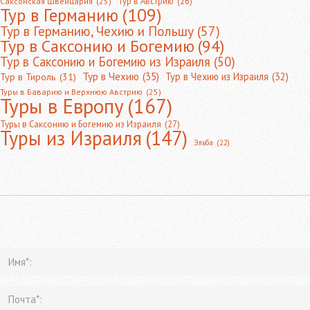
Тур в Австрию
(26)
Саксонская Швейцария
(25)
Тур в Германию
(109)
Тур в Германию, Чехию и Польшу
(57)
Тур в Саксонию и Богемию
(94)
Тур в Саксонию и Богемию из Израиля
(50)
Тур в Чехию
(35)
Тур в Чехию из Израиля
(32)
Тур в Тироль
(31)
Туры в Баварию и Верхнюю Австрию
(25)
Туры в Европу
(167)
Туры в Саксонию и Богемию из Израиля
(27)
Туры из Израиля
(147)
Эльба
(22)