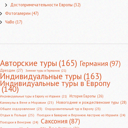
Достопримечательности Европы
(32)
Фотогалереи
(47)
ЧаВо
(17)
Авторские туры
(165)
Германия
(97)
Дрезден
(27)
Зимние туры в Германию
(21)
Индивидуальные туры
(163)
Индивидуальные туры в Европу
(140)
История Европы
(26)
Индивидуальные туры в Европу из Израиля
(21)
Новогодние и рождественские туры
(28)
Каникулы в Вене и Моравии
(25)
Общее оздоровление
(23)
Оздоровительный тур в Европу
(23)
Отдых в Польше
(25)
Поездки в Баварию и Верхнюю Австрию из Израиля
(24)
Саксония
(87)
Поездки в Венгрию
(24)