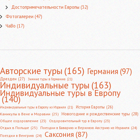
Достопримечательности Европы
(32)
Фотогалереи
(47)
ЧаВо
(17)
Авторские туры
(165)
Германия
(97)
Дрезден
(27)
Зимние туры в Германию
(21)
Индивидуальные туры
(163)
Индивидуальные туры в Европу
(140)
История Европы
(26)
Индивидуальные туры в Европу из Израиля
(21)
Новогодние и рождественские туры
(28)
Каникулы в Вене и Моравии
(25)
Общее оздоровление
(23)
Оздоровительный тур в Европу
(23)
Отдых в Польше
(25)
Поездки в Баварию и Верхнюю Австрию из Израиля
(24)
Саксония
(87)
Поездки в Венгрию
(24)