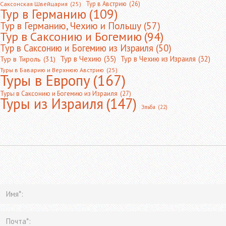
Тур в Австрию
(26)
Саксонская Швейцария
(25)
Тур в Германию
(109)
Тур в Германию, Чехию и Польшу
(57)
Тур в Саксонию и Богемию
(94)
Тур в Саксонию и Богемию из Израиля
(50)
Тур в Чехию
(35)
Тур в Чехию из Израиля
(32)
Тур в Тироль
(31)
Туры в Баварию и Верхнюю Австрию
(25)
Туры в Европу
(167)
Туры в Саксонию и Богемию из Израиля
(27)
Туры из Израиля
(147)
Эльба
(22)