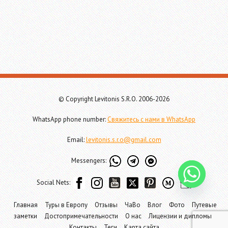
© Copyright Levitonis S.R.O. 2006-2026
WhatsApp phone number:
Свяжитесь с нами в WhatsApp
Email:
levitonis.s.r.o@gmail.com
Messengers:
Social Nets:
Главная
Туры в Европу
Отзывы
ЧаВо
Влог
Фото
Путевые
заметки
Достопримечательности
О нас
Лицензии и дипломы
Контакты
Теги
Карта сайта