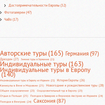
Достопримечательности Европы
(32)
Фотогалереи
(47)
ЧаВо
(17)
Авторские туры
(165)
Германия
(97)
Дрезден
(27)
Зимние туры в Германию
(21)
Индивидуальные туры
(163)
Индивидуальные туры в Европу
(140)
История Европы
(26)
Индивидуальные туры в Европу из Израиля
(21)
Новогодние и рождественские туры
(28)
Каникулы в Вене и Моравии
(25)
Общее оздоровление
(23)
Оздоровительный тур в Европу
(23)
Отдых в Польше
(25)
Поездки в Баварию и Верхнюю Австрию из Израиля
(24)
Саксония
(87)
Поездки в Венгрию
(24)