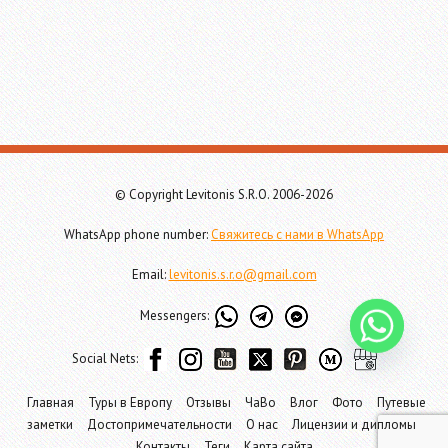
© Copyright Levitonis S.R.O. 2006-2026
WhatsApp phone number:
Свяжитесь с нами в WhatsApp
Email:
levitonis.s.r.o@gmail.com
Messengers:
Social Nets:
Главная
Туры в Европу
Отзывы
ЧаВо
Влог
Фото
Путевые
заметки
Достопримечательности
О нас
Лицензии и дипломы
Контакты
Теги
Карта сайта