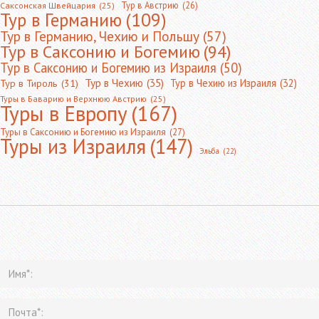
Тур в Австрию
(26)
Саксонская Швейцария
(25)
Тур в Германию
(109)
Тур в Германию, Чехию и Польшу
(57)
Тур в Саксонию и Богемию
(94)
Тур в Саксонию и Богемию из Израиля
(50)
Тур в Чехию
(35)
Тур в Чехию из Израиля
(32)
Тур в Тироль
(31)
Туры в Баварию и Верхнюю Австрию
(25)
Туры в Европу
(167)
Туры в Саксонию и Богемию из Израиля
(27)
Туры из Израиля
(147)
Эльба
(22)