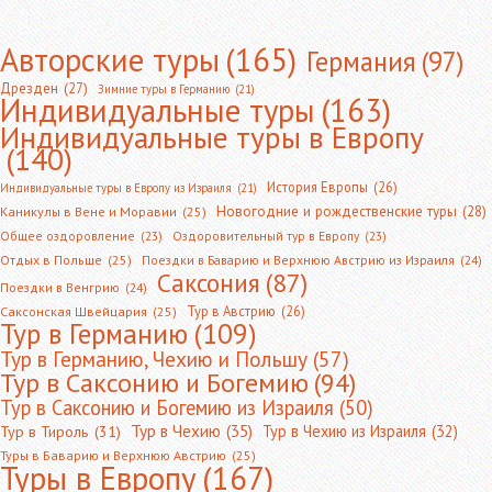
Авторские туры
(165)
Германия
(97)
Дрезден
(27)
Зимние туры в Германию
(21)
Индивидуальные туры
(163)
Индивидуальные туры в Европу
(140)
История Европы
(26)
Индивидуальные туры в Европу из Израиля
(21)
Новогодние и рождественские туры
(28)
Каникулы в Вене и Моравии
(25)
Общее оздоровление
(23)
Оздоровительный тур в Европу
(23)
Отдых в Польше
(25)
Поездки в Баварию и Верхнюю Австрию из Израиля
(24)
Саксония
(87)
Поездки в Венгрию
(24)
Тур в Австрию
(26)
Саксонская Швейцария
(25)
Тур в Германию
(109)
Тур в Германию, Чехию и Польшу
(57)
Тур в Саксонию и Богемию
(94)
Тур в Саксонию и Богемию из Израиля
(50)
Тур в Чехию
(35)
Тур в Чехию из Израиля
(32)
Тур в Тироль
(31)
Туры в Баварию и Верхнюю Австрию
(25)
Туры в Европу
(167)