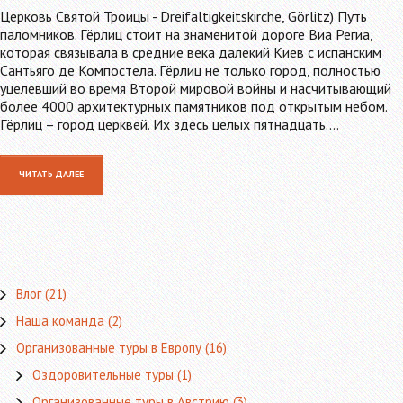
Церковь Святой Троицы - Dreifaltigkeitskirche, Görlitz) Путь
паломников. Гёрлиц стоит на знаменитой дороге Виа Региа,
которая связывала в средние века далекий Киев с испанским
Сантьяго де Компостела. Гёрлиц не только город, полностью
уцелевший во время Второй мировой войны и насчитывающий
более 4000 архитектурных памятников под открытым небом.
Гёрлиц – город церквей. Их здесь целых пятнадцать.…
ЧИТАТЬ ДАЛЕЕ
Влог
(21)
Наша команда
(2)
Организованные туры в Европу
(16)
Оздоровительные туры
(1)
Организованные туры в Австрию
(3)