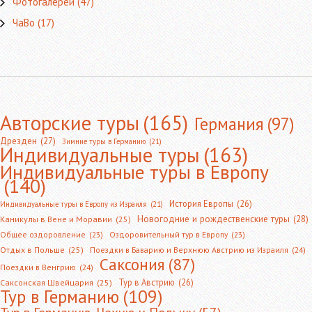
Фотогалереи
(47)
ЧаВо
(17)
Авторские туры
(165)
Германия
(97)
Дрезден
(27)
Зимние туры в Германию
(21)
Индивидуальные туры
(163)
Индивидуальные туры в Европу
(140)
История Европы
(26)
Индивидуальные туры в Европу из Израиля
(21)
Новогодние и рождественские туры
(28)
Каникулы в Вене и Моравии
(25)
Общее оздоровление
(23)
Оздоровительный тур в Европу
(23)
Отдых в Польше
(25)
Поездки в Баварию и Верхнюю Австрию из Израиля
(24)
Саксония
(87)
Поездки в Венгрию
(24)
Тур в Австрию
(26)
Саксонская Швейцария
(25)
Тур в Германию
(109)