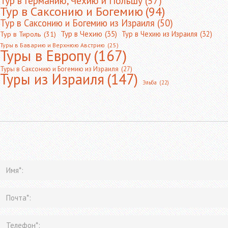
Тур в Германию, Чехию и Польшу
(57)
Тур в Саксонию и Богемию
(94)
Тур в Саксонию и Богемию из Израиля
(50)
Тур в Чехию
(35)
Тур в Чехию из Израиля
(32)
Тур в Тироль
(31)
Туры в Баварию и Верхнюю Австрию
(25)
Туры в Европу
(167)
Туры в Саксонию и Богемию из Израиля
(27)
Туры из Израиля
(147)
Эльба
(22)