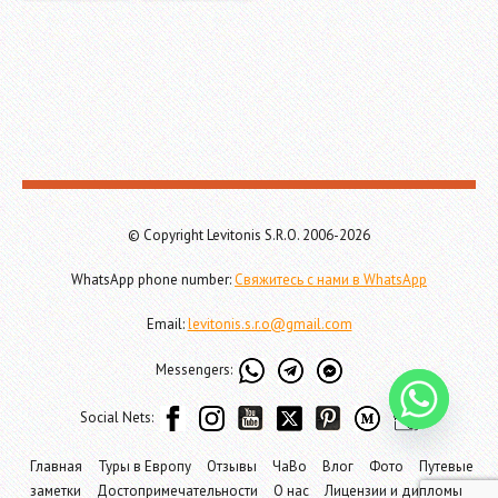
© Copyright Levitonis S.R.O. 2006-2026
WhatsApp phone number:
Свяжитесь с нами в WhatsApp
Email:
levitonis.s.r.o@gmail.com
Messengers:
Social Nets:
Главная
Туры в Европу
Отзывы
ЧаВо
Влог
Фото
Путевые
заметки
Достопримечательности
О нас
Лицензии и дипломы