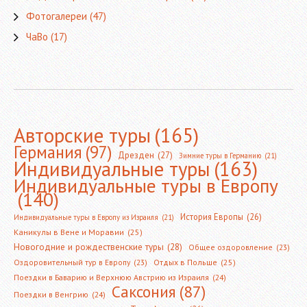
Фотогалереи
(47)
ЧаВо
(17)
Авторские туры
(165)
Германия
(97)
Дрезден
(27)
Зимние туры в Германию
(21)
Индивидуальные туры
(163)
Индивидуальные туры в Европу
(140)
История Европы
(26)
Индивидуальные туры в Европу из Израиля
(21)
Каникулы в Вене и Моравии
(25)
Новогодние и рождественские туры
(28)
Общее оздоровление
(23)
Оздоровительный тур в Европу
(23)
Отдых в Польше
(25)
Поездки в Баварию и Верхнюю Австрию из Израиля
(24)
Саксония
(87)
Поездки в Венгрию
(24)