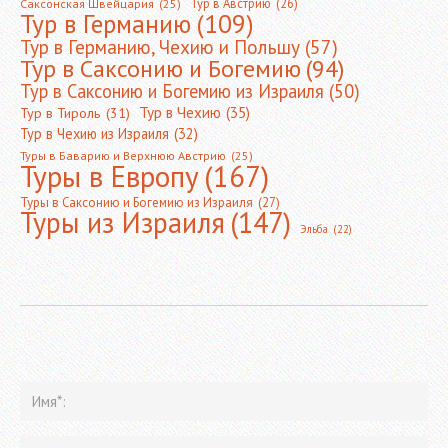
Тур в Австрию
(26)
Саксонская Швейцария
(25)
Тур в Германию
(109)
Тур в Германию, Чехию и Польшу
(57)
Тур в Саксонию и Богемию
(94)
Тур в Саксонию и Богемию из Израиля
(50)
Тур в Чехию
(35)
Тур в Тироль
(31)
Тур в Чехию из Израиля
(32)
Туры в Баварию и Верхнюю Австрию
(25)
Туры в Европу
(167)
Туры в Саксонию и Богемию из Израиля
(27)
Туры из Израиля
(147)
Эльба
(22)