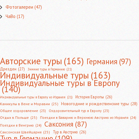
Фотогалереи
(47)
ЧаВо
(17)
Авторские туры
(165)
Германия
(97)
Дрезден
(27)
Зимние туры в Германию
(21)
Индивидуальные туры
(163)
Индивидуальные туры в Европу
(140)
История Европы
(26)
Индивидуальные туры в Европу из Израиля
(21)
Новогодние и рождественские туры
(28)
Каникулы в Вене и Моравии
(25)
Общее оздоровление
(23)
Оздоровительный тур в Европу
(23)
Отдых в Польше
(25)
Поездки в Баварию и Верхнюю Австрию из Израиля
(24)
Саксония
(87)
Поездки в Венгрию
(24)
Тур в Австрию
(26)
Саксонская Швейцария
(25)
Тур в Германию
(109)