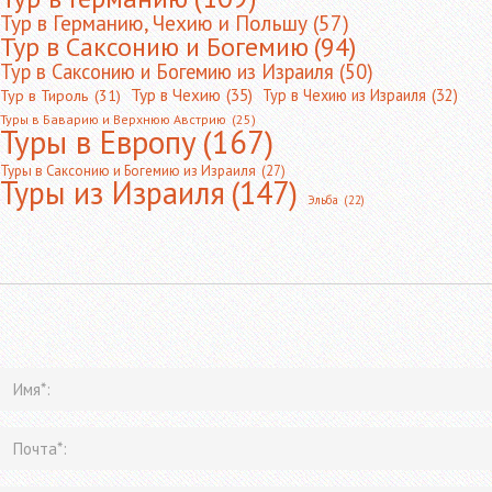
Тур в Германию, Чехию и Польшу
(57)
Тур в Саксонию и Богемию
(94)
Тур в Саксонию и Богемию из Израиля
(50)
Тур в Чехию
(35)
Тур в Чехию из Израиля
(32)
Тур в Тироль
(31)
Туры в Баварию и Верхнюю Австрию
(25)
Туры в Европу
(167)
Туры в Саксонию и Богемию из Израиля
(27)
Туры из Израиля
(147)
Эльба
(22)