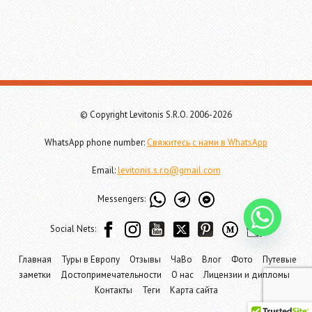
© Copyright Levitonis S.R.O. 2006-2026
WhatsApp phone number:
Свяжитесь с нами в WhatsApp
Email:
levitonis.s.r.o@gmail.com
Messengers:
Social Nets:
Главная
Туры в Европу
Отзывы
ЧаВо
Влог
Фото
Путевые
заметки
Достопримечательности
О нас
Лицензии и дипломы
Контакты
Теги
Карта сайта