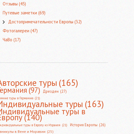
Отзывы
(45)
Путевые заметки
(69)
Достопримечательности Европы
(32)
Фотогалереи
(47)
ЧаВо
(17)
Авторские туры
(165)
Германия
(97)
Дрезден
(27)
имние туры в Германию
(21)
Индивидуальные туры
(163)
Индивидуальные туры в
Европу
(140)
История Европы
(26)
ндивидуальные туры в Европу из Израиля
(21)
аникулы в Вене и Моравии
(25)