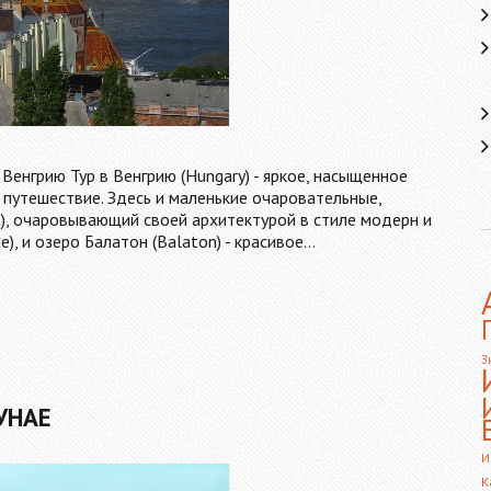
 Венгрию Тур в Венгрию (Hungary) - яркое, насыщенное
путешествие. Здесь и маленькие очаровательные,
t), очаровывающий своей архитектурой в стиле модерн и
, и озеро Балатон (Balaton) - красивое…
З
УНАЕ
И
К