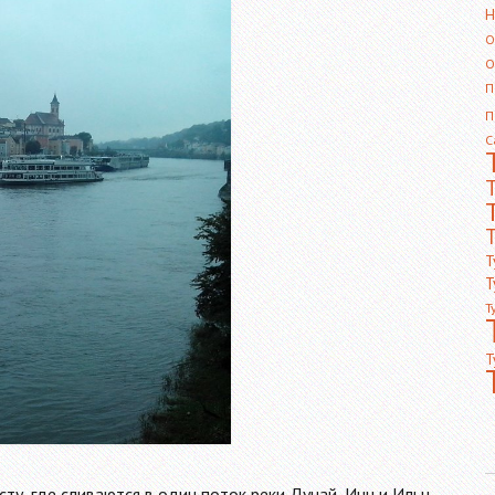
Н
О
О
П
П
С
Т
Т
Т
Т
Т
сту, где сливаются в один поток реки Дунай, Инн и Ильц,