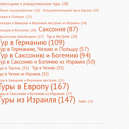
овогодние и рождественские туры
(28)
бщее оздоровление
(23)
Оздоровительный тур в Европу
(23)
тдых в Польше
(25)
оездки в Баварию и Верхнюю Австрию из Израиля
(24)
Саксония
(87)
оездки в Венгрию
(24)
Тур в Австрию
(26)
аксонская Швейцария
(25)
Тур в Германию
(109)
Тур в Германию, Чехию и Польшу
(57)
Тур в Саксонию и Богемию
(94)
ур в Саксонию и Богемию из Израиля
(50)
Тур в Чехию
(35)
ур в Тироль
(31)
ур в Чехию из Израиля
(32)
уры в Баварию и Верхнюю Австрию
(25)
Туры в Европу
(167)
уры в Саксонию и Богемию из Израиля
(27)
Туры из Израиля
(147)
Эльба
(22)