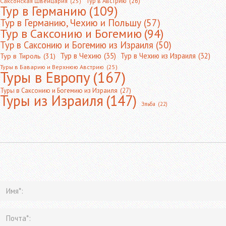
Тур в Австрию
(26)
Саксонская Швейцария
(25)
Тур в Германию
(109)
Тур в Германию, Чехию и Польшу
(57)
Тур в Саксонию и Богемию
(94)
Тур в Саксонию и Богемию из Израиля
(50)
Тур в Чехию
(35)
Тур в Чехию из Израиля
(32)
Тур в Тироль
(31)
Туры в Баварию и Верхнюю Австрию
(25)
Туры в Европу
(167)
Туры в Саксонию и Богемию из Израиля
(27)
Туры из Израиля
(147)
Эльба
(22)