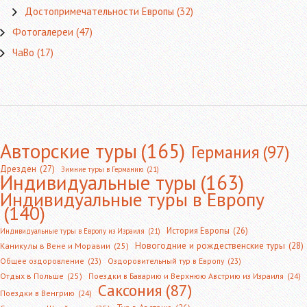
Достопримечательности Европы
(32)
Фотогалереи
(47)
ЧаВо
(17)
Авторские туры
(165)
Германия
(97)
Дрезден
(27)
Зимние туры в Германию
(21)
Индивидуальные туры
(163)
Индивидуальные туры в Европу
(140)
История Европы
(26)
Индивидуальные туры в Европу из Израиля
(21)
Новогодние и рождественские туры
(28)
Каникулы в Вене и Моравии
(25)
Общее оздоровление
(23)
Оздоровительный тур в Европу
(23)
Отдых в Польше
(25)
Поездки в Баварию и Верхнюю Австрию из Израиля
(24)
Саксония
(87)
Поездки в Венгрию
(24)