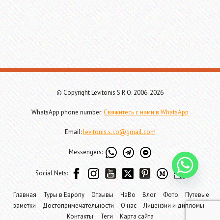
© Copyright Levitonis S.R.O. 2006-2026
WhatsApp phone number:
Свяжитесь с нами в WhatsApp
Email:
levitonis.s.r.o@gmail.com
Messengers:
Social Nets:
Главная
Туры в Европу
Отзывы
ЧаВо
Влог
Фото
Путевые
заметки
Достопримечательности
О нас
Лицензии и дипломы
Контакты
Теги
Карта сайта