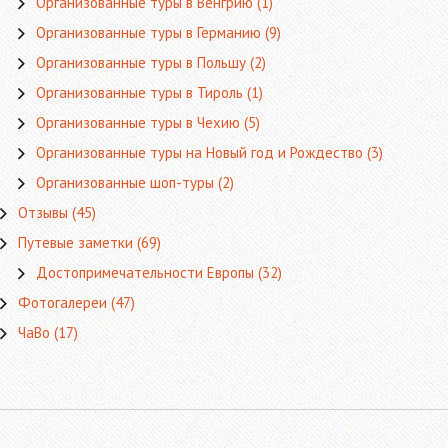
Организованные туры в Венгрию
(1)
Организованные туры в Германию
(9)
Организованные туры в Польшу
(2)
Организованные туры в Тироль
(1)
Организованные туры в Чехию
(5)
Организованные туры на Новый год и Рождество
(3)
Организованные шоп-туры
(2)
Отзывы
(45)
Путевые заметки
(69)
Достопримечательности Европы
(32)
Фотогалереи
(47)
ЧаВо
(17)