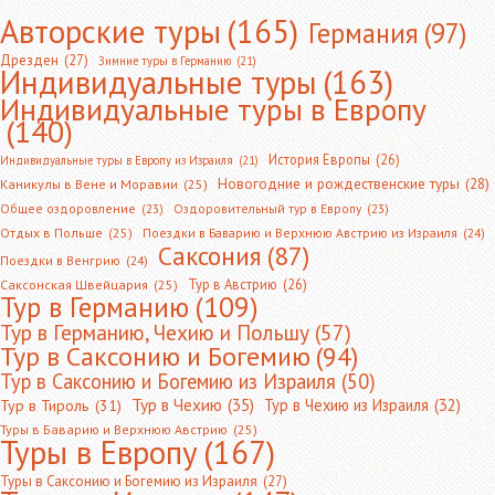
Авторские туры
(165)
Германия
(97)
Дрезден
(27)
Зимние туры в Германию
(21)
Индивидуальные туры
(163)
Индивидуальные туры в Европу
(140)
История Европы
(26)
Индивидуальные туры в Европу из Израиля
(21)
Новогодние и рождественские туры
(28)
Каникулы в Вене и Моравии
(25)
Общее оздоровление
(23)
Оздоровительный тур в Европу
(23)
Отдых в Польше
(25)
Поездки в Баварию и Верхнюю Австрию из Израиля
(24)
Саксония
(87)
Поездки в Венгрию
(24)
Тур в Австрию
(26)
Саксонская Швейцария
(25)
Тур в Германию
(109)
Тур в Германию, Чехию и Польшу
(57)
Тур в Саксонию и Богемию
(94)
Тур в Саксонию и Богемию из Израиля
(50)
Тур в Чехию
(35)
Тур в Чехию из Израиля
(32)
Тур в Тироль
(31)
Туры в Баварию и Верхнюю Австрию
(25)
Туры в Европу
(167)
Туры в Саксонию и Богемию из Израиля
(27)