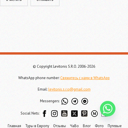
© Copyright Levitonis S.R.O. 2006-2026
WhatsApp phone number:
Свяжитесь с нами в WhatsApp
Email:
levitonis.s.r.o@gmail.com
Messengers:
Social Nets:
Главная
Туры в Европу
Отзывы
ЧаВо
Влог
Фото
Путевые