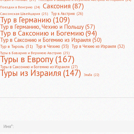
Саксония
(87)
Поездки в Венгрию
(24)
Тур в Австрию
(26)
Саксонская Швейцария
(25)
Тур в Германию
(109)
Тур в Германию, Чехию и Польшу
(57)
Тур в Саксонию и Богемию
(94)
Тур в Саксонию и Богемию из Израиля
(50)
Тур в Чехию
(35)
Тур в Чехию из Израиля
(32)
Тур в Тироль
(31)
Туры в Баварию и Верхнюю Австрию
(25)
Туры в Европу
(167)
Туры в Саксонию и Богемию из Израиля
(27)
Туры из Израиля
(147)
Эльба
(22)