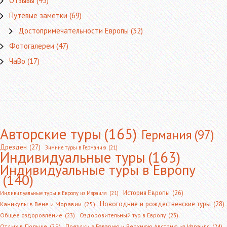
Отзывы
(45)
Путевые заметки
(69)
Достопримечательности Европы
(32)
Фотогалереи
(47)
ЧаВо
(17)
Авторские туры
(165)
Германия
(97)
Дрезден
(27)
Зимние туры в Германию
(21)
Индивидуальные туры
(163)
Индивидуальные туры в Европу
(140)
История Европы
(26)
Индивидуальные туры в Европу из Израиля
(21)
Новогодние и рождественские туры
(28)
Каникулы в Вене и Моравии
(25)
Общее оздоровление
(23)
Оздоровительный тур в Европу
(23)
Отдых в Польше
(25)
Поездки в Баварию и Верхнюю Австрию из Израиля
(24)