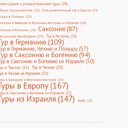
овогодние и рождественские туры
(28)
бщее оздоровление
(23)
Оздоровительный тур в Европу
(23)
тдых в Польше
(25)
оездки в Баварию и Верхнюю Австрию из Израиля
(24)
Саксония
(87)
оездки в Венгрию
(24)
Тур в Австрию
(26)
аксонская Швейцария
(25)
Тур в Германию
(109)
Тур в Германию, Чехию и Польшу
(57)
Тур в Саксонию и Богемию
(94)
ур в Саксонию и Богемию из Израиля
(50)
Тур в Чехию
(35)
ур в Тироль
(31)
ур в Чехию из Израиля
(32)
уры в Баварию и Верхнюю Австрию
(25)
Туры в Европу
(167)
уры в Саксонию и Богемию из Израиля
(27)
Туры из Израиля
(147)
Эльба
(22)