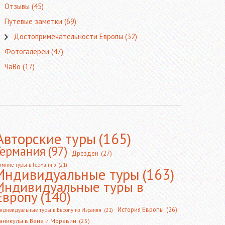
Отзывы
(45)
Путевые заметки
(69)
Достопримечательности Европы
(32)
Фотогалереи
(47)
ЧаВо
(17)
Авторские туры
(165)
Германия
(97)
Дрезден
(27)
имние туры в Германию
(21)
Индивидуальные туры
(163)
Индивидуальные туры в
Европу
(140)
История Европы
(26)
ндивидуальные туры в Европу из Израиля
(21)
аникулы в Вене и Моравии
(25)