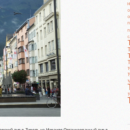
Н
О
О
П
П
С
Т
Т
Т
Т
Т
орский тур в Тироль из Израиля Организованный тур в