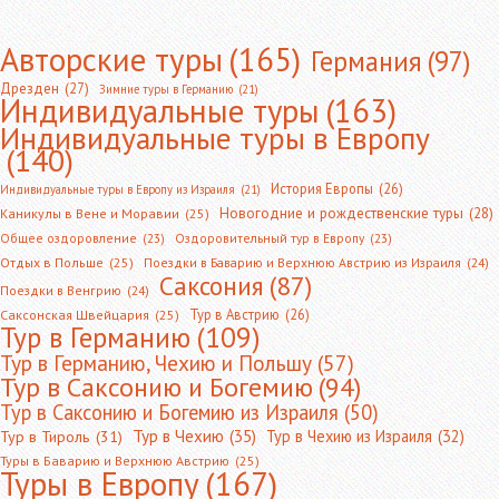
Авторские туры
(165)
Германия
(97)
Дрезден
(27)
Зимние туры в Германию
(21)
Индивидуальные туры
(163)
Индивидуальные туры в Европу
(140)
История Европы
(26)
Индивидуальные туры в Европу из Израиля
(21)
Новогодние и рождественские туры
(28)
Каникулы в Вене и Моравии
(25)
Общее оздоровление
(23)
Оздоровительный тур в Европу
(23)
Отдых в Польше
(25)
Поездки в Баварию и Верхнюю Австрию из Израиля
(24)
Саксония
(87)
Поездки в Венгрию
(24)
Тур в Австрию
(26)
Саксонская Швейцария
(25)
Тур в Германию
(109)
Тур в Германию, Чехию и Польшу
(57)
Тур в Саксонию и Богемию
(94)
Тур в Саксонию и Богемию из Израиля
(50)
Тур в Чехию
(35)
Тур в Чехию из Израиля
(32)
Тур в Тироль
(31)
Туры в Баварию и Верхнюю Австрию
(25)
Туры в Европу
(167)