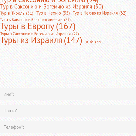
Тур в Саксонию и Богемию из Израиля
(50)
Тур в Чехию
(35)
Тур в Чехию из Израиля
(32)
Тур в Тироль
(31)
Туры в Баварию и Верхнюю Австрию
(25)
Туры в Европу
(167)
Туры в Саксонию и Богемию из Израиля
(27)
Туры из Израиля
(147)
Эльба
(22)