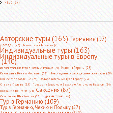
ЧаВо
(17)
Авторские туры
(165)
Германия
(97)
Дрезден
(27)
Зимние туры в Германию
(21)
Индивидуальные туры
(163)
Индивидуальные туры в Европу
(140)
История Европы
(26)
Индивидуальные туры в Европу из Израиля
(21)
Новогодние и рождественские туры
(28)
Каникулы в Вене и Моравии
(25)
Общее оздоровление
(23)
Оздоровительный тур в Европу
(23)
Отдых в Польше
(25)
Поездки в Баварию и Верхнюю Австрию из Израиля
(24)
Саксония
(87)
Поездки в Венгрию
(24)
Тур в Австрию
(26)
Саксонская Швейцария
(25)
Тур в Германию
(109)
Тур в Германию, Чехию и Польшу
(57)
Тур в Саксонию и Богемию
(94)