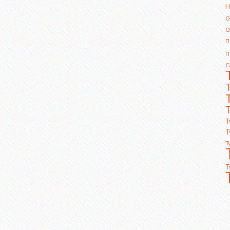
Н
О
О
П
П
С
Т
Т
Т
Т
Т