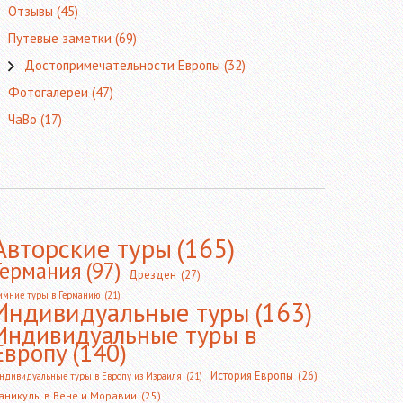
Отзывы
(45)
Путевые заметки
(69)
Достопримечательности Европы
(32)
Фотогалереи
(47)
ЧаВо
(17)
Авторские туры
(165)
Германия
(97)
Дрезден
(27)
имние туры в Германию
(21)
Индивидуальные туры
(163)
Индивидуальные туры в
Европу
(140)
История Европы
(26)
ндивидуальные туры в Европу из Израиля
(21)
аникулы в Вене и Моравии
(25)