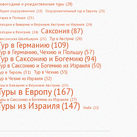
овогодние и рождественские туры
(28)
бщее оздоровление
(23)
Оздоровительный тур в Европу
(23)
тдых в Польше
(25)
оездки в Баварию и Верхнюю Австрию из Израиля
(24)
Саксония
(87)
оездки в Венгрию
(24)
Тур в Австрию
(26)
аксонская Швейцария
(25)
Тур в Германию
(109)
Тур в Германию, Чехию и Польшу
(57)
Тур в Саксонию и Богемию
(94)
ур в Саксонию и Богемию из Израиля
(50)
Тур в Чехию
(35)
ур в Тироль
(31)
ур в Чехию из Израиля
(32)
уры в Баварию и Верхнюю Австрию
(25)
Туры в Европу
(167)
уры в Саксонию и Богемию из Израиля
(27)
Туры из Израиля
(147)
Эльба
(22)