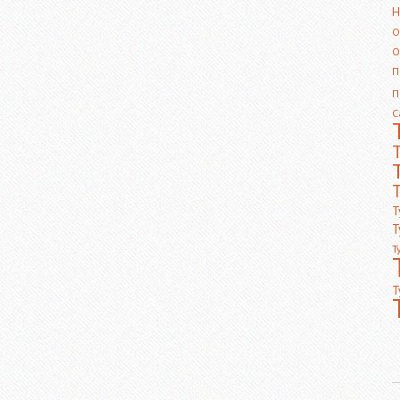
Н
О
О
П
П
С
Т
Т
Т
Т
Т