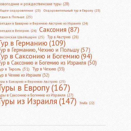
овогодние и рождественские туры
(28)
бщее оздоровление
(23)
Оздоровительный тур в Европу
(23)
тдых в Польше
(25)
оездки в Баварию и Верхнюю Австрию из Израиля
(24)
Саксония
(87)
оездки в Венгрию
(24)
Тур в Австрию
(26)
аксонская Швейцария
(25)
Тур в Германию
(109)
Тур в Германию, Чехию и Польшу
(57)
Тур в Саксонию и Богемию
(94)
ур в Саксонию и Богемию из Израиля
(50)
Тур в Чехию
(35)
ур в Тироль
(31)
ур в Чехию из Израиля
(32)
уры в Баварию и Верхнюю Австрию
(25)
Туры в Европу
(167)
уры в Саксонию и Богемию из Израиля
(27)
Туры из Израиля
(147)
Эльба
(22)