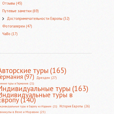
Отзывы
(45)
Путевые заметки
(69)
Достопримечательности Европы
(32)
Фотогалереи
(47)
ЧаВо
(17)
Авторские туры
(165)
Германия
(97)
Дрезден
(27)
имние туры в Германию
(21)
Индивидуальные туры
(163)
Индивидуальные туры в
Европу
(140)
История Европы
(26)
ндивидуальные туры в Европу из Израиля
(21)
аникулы в Вене и Моравии
(25)