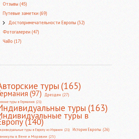
Отзывы
(45)
Путевые заметки
(69)
Достопримечательности Европы
(32)
Фотогалереи
(47)
ЧаВо
(17)
Авторские туры
(165)
Германия
(97)
Дрезден
(27)
имние туры в Германию
(21)
Индивидуальные туры
(163)
Индивидуальные туры в
Европу
(140)
История Европы
(26)
ндивидуальные туры в Европу из Израиля
(21)
аникулы в Вене и Моравии
(25)