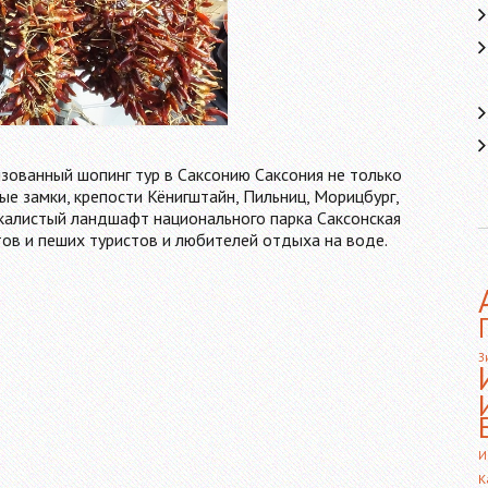
изованный шопинг тур в Саксонию Саксония не только
ые замки, крепости Кёнигштайн, Пильниц, Морицбург,
калистый ландшафт национального парка Саксонская
тов и пеших туристов и любителей отдыха на воде.
З
И
К