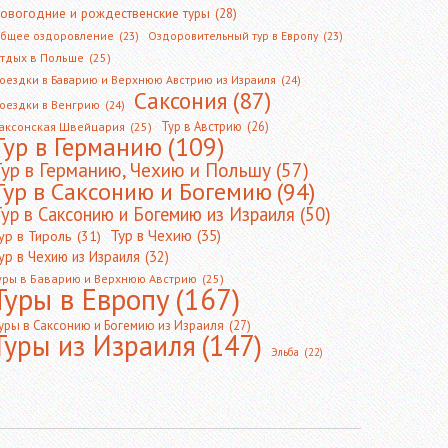
овогодние и рождественские туры
(28)
бщее оздоровление
(23)
Оздоровительный тур в Европу
(23)
тдых в Польше
(25)
оездки в Баварию и Верхнюю Австрию из Израиля
(24)
Саксония
(87)
оездки в Венгрию
(24)
Тур в Австрию
(26)
аксонская Швейцария
(25)
Тур в Германию
(109)
Тур в Германию, Чехию и Польшу
(57)
Тур в Саксонию и Богемию
(94)
ур в Саксонию и Богемию из Израиля
(50)
Тур в Чехию
(35)
ур в Тироль
(31)
ур в Чехию из Израиля
(32)
уры в Баварию и Верхнюю Австрию
(25)
Туры в Европу
(167)
уры в Саксонию и Богемию из Израиля
(27)
Туры из Израиля
(147)
Эльба
(22)