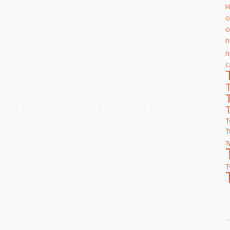
Н
О
О
П
П
С
Т
Т
Т
Т
Т