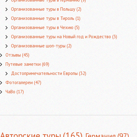
Организованные туры в Польшу
(2)
Организованные туры в Тироль
(1)
Организованные туры в Чехию
(5)
Организованные туры на Новый год и Рождество
(3)
Организованные шоп-туры
(2)
Отзывы
(45)
Путевые заметки
(69)
Достопримечательности Европы
(32)
Фотогалереи
(47)
ЧаВо
(17)
Авторские туры
(165)
Германия
(97)