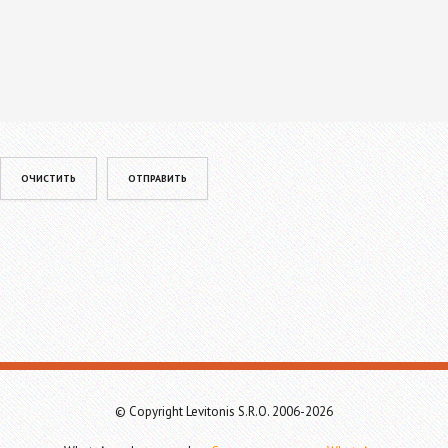
Please leave this field empty.
© Copyright Levitonis S.R.O. 2006-2026