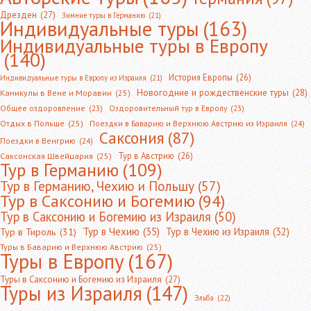
Дрезден
(27)
Зимние туры в Германию
(21)
Индивидуальные туры
(163)
Индивидуальные туры в Европу
(140)
История Европы
(26)
Индивидуальные туры в Европу из Израиля
(21)
Новогодние и рождественские туры
(28)
Каникулы в Вене и Моравии
(25)
Общее оздоровление
(23)
Оздоровительный тур в Европу
(23)
Отдых в Польше
(25)
Поездки в Баварию и Верхнюю Австрию из Израиля
(24)
Саксония
(87)
Поездки в Венгрию
(24)
Тур в Австрию
(26)
Саксонская Швейцария
(25)
Тур в Германию
(109)
Тур в Германию, Чехию и Польшу
(57)
Тур в Саксонию и Богемию
(94)
Тур в Саксонию и Богемию из Израиля
(50)
Тур в Чехию
(35)
Тур в Чехию из Израиля
(32)
Тур в Тироль
(31)
Туры в Баварию и Верхнюю Австрию
(25)
Туры в Европу
(167)
Туры в Саксонию и Богемию из Израиля
(27)
Туры из Израиля
(147)
Эльба
(22)