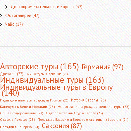
Достопримечательности Европы
(32)
Фотогалереи
(47)
ЧаВо
(17)
Авторские туры
(165)
Германия
(97)
Дрезден
(27)
Зимние туры в Германию
(21)
Индивидуальные туры
(163)
Индивидуальные туры в Европу
(140)
История Европы
(26)
Индивидуальные туры в Европу из Израиля
(21)
Новогодние и рождественские туры
(28)
Каникулы в Вене и Моравии
(25)
Общее оздоровление
(23)
Оздоровительный тур в Европу
(23)
Отдых в Польше
(25)
Поездки в Баварию и Верхнюю Австрию из Израиля
(24)
Саксония
(87)
Поездки в Венгрию
(24)