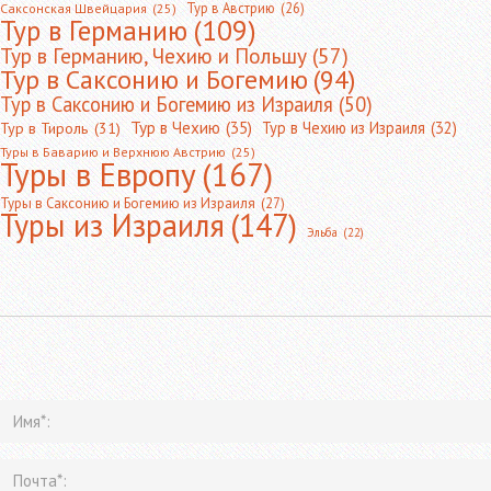
Тур в Австрию
(26)
Саксонская Швейцария
(25)
Тур в Германию
(109)
Тур в Германию, Чехию и Польшу
(57)
Тур в Саксонию и Богемию
(94)
Тур в Саксонию и Богемию из Израиля
(50)
Тур в Чехию
(35)
Тур в Чехию из Израиля
(32)
Тур в Тироль
(31)
Туры в Баварию и Верхнюю Австрию
(25)
Туры в Европу
(167)
Туры в Саксонию и Богемию из Израиля
(27)
Туры из Израиля
(147)
Эльба
(22)