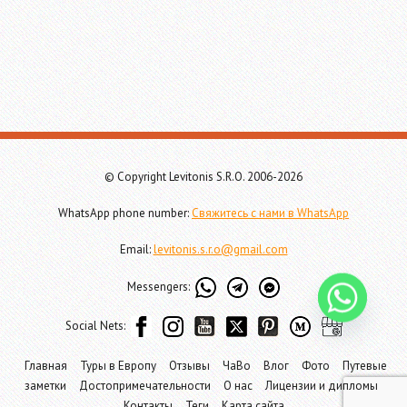
© Copyright Levitonis S.R.O. 2006-2026
WhatsApp phone number:
Свяжитесь с нами в WhatsApp
Email:
levitonis.s.r.o@gmail.com
Messengers:
Social Nets:
Главная
Туры в Европу
Отзывы
ЧаВо
Влог
Фото
Путевые
заметки
Достопримечательности
О нас
Лицензии и дипломы
Контакты
Теги
Карта сайта