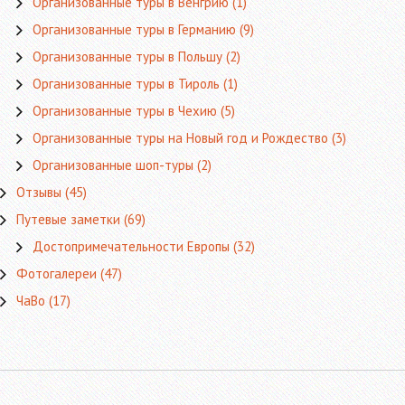
Организованные туры в Венгрию
(1)
Организованные туры в Германию
(9)
Организованные туры в Польшу
(2)
Организованные туры в Тироль
(1)
Организованные туры в Чехию
(5)
Организованные туры на Новый год и Рождество
(3)
Организованные шоп-туры
(2)
Отзывы
(45)
Путевые заметки
(69)
Достопримечательности Европы
(32)
Фотогалереи
(47)
ЧаВо
(17)