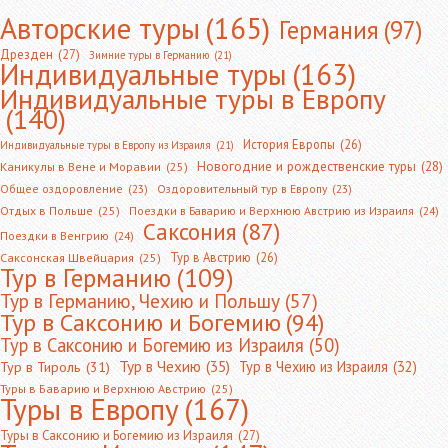
Авторские туры
(165)
Германия
(97)
Дрезден
(27)
Зимние туры в Германию
(21)
Индивидуальные туры
(163)
Индивидуальные туры в Европу
(140)
История Европы
(26)
Индивидуальные туры в Европу из Израиля
(21)
Новогодние и рождественские туры
(28)
Каникулы в Вене и Моравии
(25)
Общее оздоровление
(23)
Оздоровительный тур в Европу
(23)
Отдых в Польше
(25)
Поездки в Баварию и Верхнюю Австрию из Израиля
(24)
Саксония
(87)
Поездки в Венгрию
(24)
Тур в Австрию
(26)
Саксонская Швейцария
(25)
Тур в Германию
(109)
Тур в Германию, Чехию и Польшу
(57)
Тур в Саксонию и Богемию
(94)
Тур в Саксонию и Богемию из Израиля
(50)
Тур в Чехию
(35)
Тур в Чехию из Израиля
(32)
Тур в Тироль
(31)
Туры в Баварию и Верхнюю Австрию
(25)
Туры в Европу
(167)
Туры в Саксонию и Богемию из Израиля
(27)