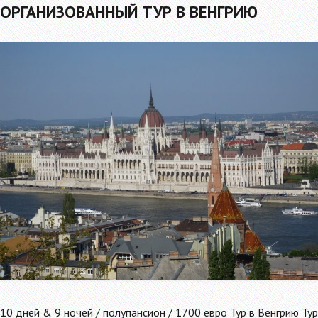
ОРГАНИЗОВАННЫЙ ТУР В ВЕНГРИЮ
10 дней & 9 ночей / полупансион / 1700 евро Тур в Венгрию Тур