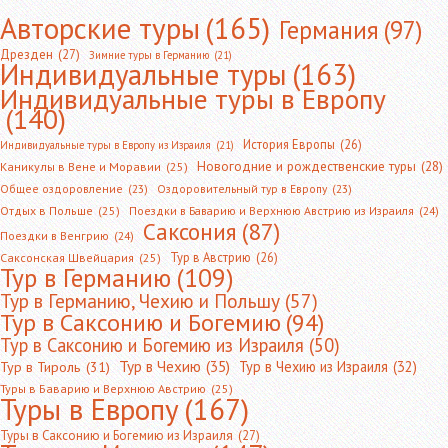
Авторские туры
(165)
Германия
(97)
Дрезден
(27)
Зимние туры в Германию
(21)
Индивидуальные туры
(163)
Индивидуальные туры в Европу
(140)
История Европы
(26)
Индивидуальные туры в Европу из Израиля
(21)
Новогодние и рождественские туры
(28)
Каникулы в Вене и Моравии
(25)
Общее оздоровление
(23)
Оздоровительный тур в Европу
(23)
Отдых в Польше
(25)
Поездки в Баварию и Верхнюю Австрию из Израиля
(24)
Саксония
(87)
Поездки в Венгрию
(24)
Тур в Австрию
(26)
Саксонская Швейцария
(25)
Тур в Германию
(109)
Тур в Германию, Чехию и Польшу
(57)
Тур в Саксонию и Богемию
(94)
Тур в Саксонию и Богемию из Израиля
(50)
Тур в Чехию
(35)
Тур в Чехию из Израиля
(32)
Тур в Тироль
(31)
Туры в Баварию и Верхнюю Австрию
(25)
Туры в Европу
(167)
Туры в Саксонию и Богемию из Израиля
(27)