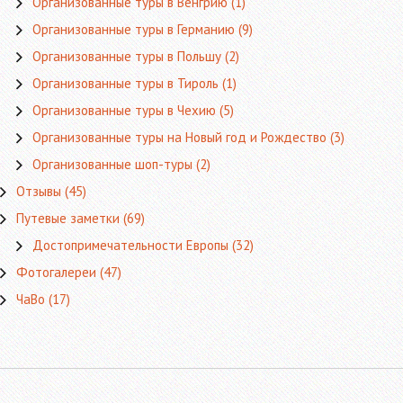
Организованные туры в Венгрию
(1)
Организованные туры в Германию
(9)
Организованные туры в Польшу
(2)
Организованные туры в Тироль
(1)
Организованные туры в Чехию
(5)
Организованные туры на Новый год и Рождество
(3)
Организованные шоп-туры
(2)
Отзывы
(45)
Путевые заметки
(69)
Достопримечательности Европы
(32)
Фотогалереи
(47)
ЧаВо
(17)